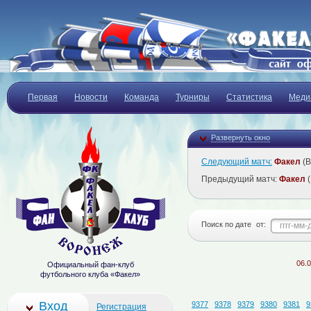
Первая
Новости
Команда
Турниры
Статистика
Меди
Развернуть окно
Следующий матч:
Факел
(В
Предыдущий матч:
Факел
(
Поиск по дате
от:
06.08.202
Официальный фан-клуб
футбольного клуба «Факел»
Вход
9377
9378
9379
9380
9381
9
Регистрация