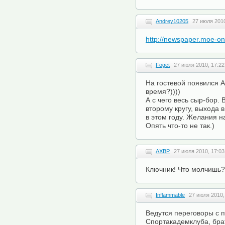
Andrey10205
27 июля 2010
http://newspaper.moe-on
Foget
27 июля 2010, 17:22
На гостевой появился А
время?))))
А с чего весь сыр-бор.
второму кругу, выхода 
в этом году. Желания н
Опять что-то не так.)
АХВР
27 июля 2010, 17:03
Ключник! Что молчишь?!
Inflammable
27 июля 2010,
Ведутся переговоры с 
Спортакадемклуба, бра