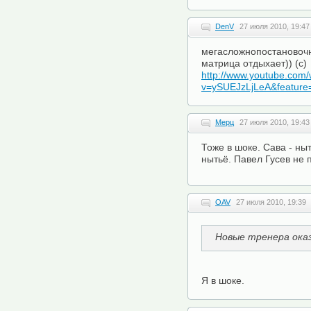
DenV
27 июля 2010, 19:47
мегасложнопостановочн
матрица отдыхает)) (c)
http://www.youtube.com
v=ySUEJzLjLeA&feature
Мерц
27 июля 2010, 19:43
Тоже в шоке. Сава - ныт
нытьё. Павел Гусев не 
OAV
27 июля 2010, 19:39
Новые тренера ока
Я в шоке.