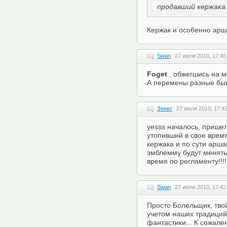
продавший кержака 
Кержак и особенно арш
Swan
27 июля 2010, 17:45
Foget
, обжегшись на мо
А перемены разные быв
Зенит
27 июля 2010, 17:4
yesss началось, прише
утопивший в свое врем
кержака и по сути аршав
эмблемму будут менять
время по регламенту!!!!
Swan
27 июля 2010, 17:42
Просто Болельщик, твой
учетом наших традиций
фантастики... К сожален