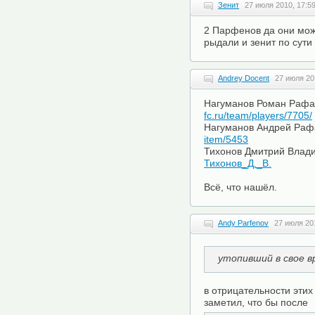
Зенит
27 июля 2010, 17:5
2 Парфенов да они може
рыдали и зенит по сути 
Andrey Docent
27 июля 20
Нагуманов Роман Раф
fc.ru/team/players/7705/
Нагуманов Андрей Ра
item/5453
Тихонов Дмитрий Влад
Тихонов_Д._В.
Всё, что нашёл.
Andy Parfenov
27 июля 20
утопивший в свое в
в отрицательности этих
заметил, что бы после