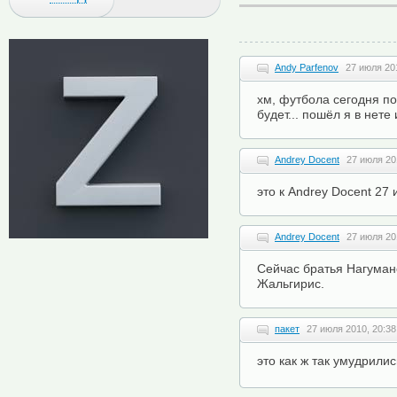
Andy Parfenov
27 июля 20
хм, футбола сегодня п
будет... пошёл я в нете 
Andrey Docent
27 июля 20
это к Andrey Docent 27
Andrey Docent
27 июля 20
Сейчас братья Нагуман
Жальгирис.
пакет
27 июля 2010, 20:38
это как ж так умудрили