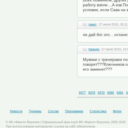
Всех поменяли, других 
работу взяли....А изв П
условии, если Сава на 
пакет
27 июля 2010, 16:11
не дай бог это... остане
Kaguga
27 июля 2010, 14:
Мужики с тренерами пон
говорят???Ключников о
его заменит???
9377
9378
9379
9380
9381
9
Новости
Турниры
Состав
Программки
Статистика
Фотки
© ФК «Факел» Воронеж | Официальный фан-клуб ФК «Факел» Воронеж, 2005-2026
При использовании материалов ссылка на сайт обязательна.