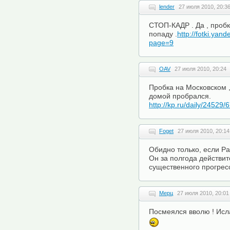
lender
27 июля 2010, 20:3
СТОП-КАДР . Да , пробк
попаду .
http://fotki.yan
page=9
OAV
27 июля 2010, 20:24
Пробка на Московском 
домой пробрался.
http://kp.ru/daily/24529/
Foget
27 июля 2010, 20:14
Обидно только, если Ра
Он за полгода действи
существенного прогресс
Мерц
27 июля 2010, 20:01
Посмеялся вволю ! Исл