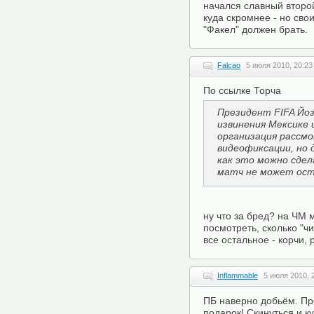
начался славный второй
куда скромнее - но сво
"Факел" должен брать.
Falcao
5 июля 2010, 20:23
По ссылке Торча
Президент FIFA Йо
извинения Мексике и
организация рассмо
видеофиксации, но 
как это можно сде
матч не может ост
ну что за бред? на ЧМ
посмотреть, сколько "чи
все остальное - корчи,
Inflammable
5 июля 2010, 
ПБ наверно добьём. Пр
подарок! Скинуться и к