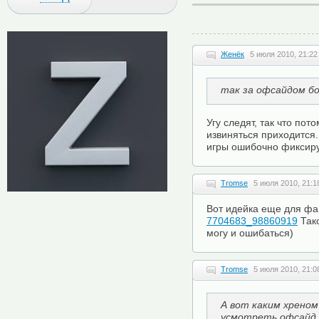
Женёк
5 июля 2010, 21:22
так за офсайдом бо
Угу следят, так что по
извиняться приходится.
игры ошибочно фиксир
Tromse
5 июля 2010, 21:1
Вот идейка еще для фа
7704683_98860919
Тако
могу и ошибаться)
Tromse
5 июля 2010, 21:0
А вот каким хреном
усмотреть офсайд,