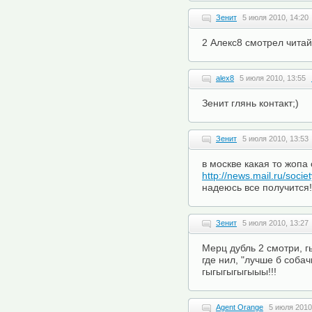
Зенит
5 июля 2010, 14:20
2 Алекс8 смотрел читай
alex8
5 июля 2010, 13:55
Зенит глянь контакт;)
Зенит
5 июля 2010, 13:53
в москве какая то жопа с
http://news.mail.ru/soci
надеюсь все получится!
Зенит
5 июля 2010, 13:27
Мерц дубль 2 смотри, г
где нил, "лучше б собачку
гыгыгыгыгыыы!!!
Agent Orange
5 июля 2010