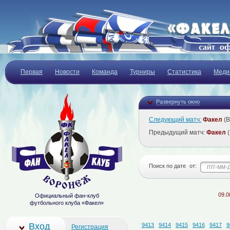
Первая
Новости
Команда
Турниры
Статистика
Меди
Развернуть окно
Следующий матч:
Факел
(В
Предыдущий матч:
Факел
(
Поиск по дате
от:
09.08.202
Официальный фан-клуб
футбольного клуба «Факел»
Вход
9413
9414
9415
9416
9417
9
Регистрация