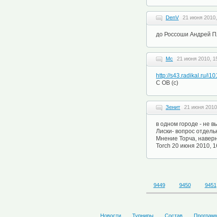
DenV
21 июня 2010,
до Россоши Андрей Пла
Mc
21 июня 2010, 1
http://s43.radikal.ru/
С OB (c)
Зенит
21 июня 2010
в одном городе - не 
Лиски- вопрос отдель
Мнение Торча, наверн
Torch 20 июня 2010, 1
9449
9450
9451
Новости
Турниры
Состав
Програм