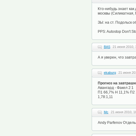
Кто-нибудь знает как
москвы (Силикатная, 
ЗЫ: на ст. Подольск о
PPS: Autostop Don't St
BAS
21 июня 2010, 
А я уверен, что завтра
ekaburg
21 июня 20
Прогноз на завтраш
Авангард - Факел 2:1
П1 66,7% Н 11,1% П2
1,78:1,11
Mc
21 июня 2010, 1
Andy Parfenov Отдель