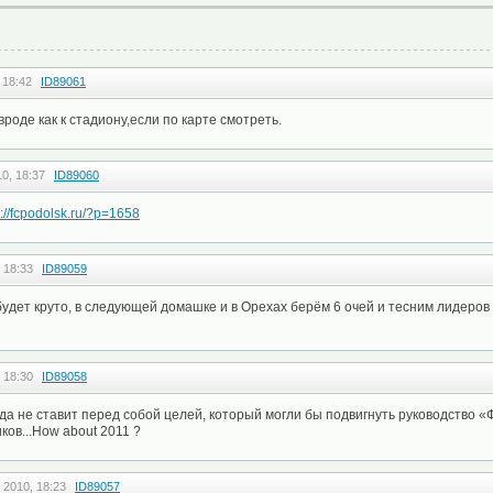
 18:42
ID89061
роде как к стадиону,если по карте смотреть.
0, 18:37
ID89060
p://fcpodolsk.ru/?p=1658
 18:33
ID89059
будет круто, в следующей домашке и в Орехах берём 6 очей и тесним лидеров
 18:30
ID89058
анда не ставит перед собой целей, который могли бы подвигнуть руководство 
ков...How about 2011 ?
 2010, 18:23
ID89057