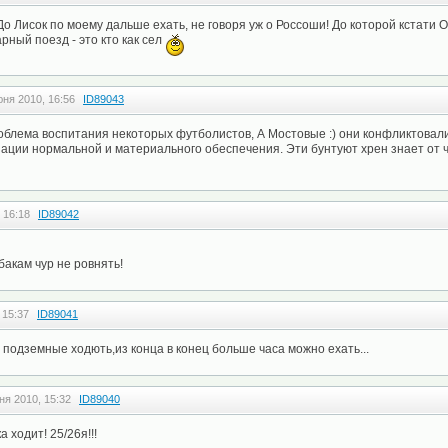
 До Лисок по моему дальше ехать, не говоря уж о Россоши! До которой кстати
арный поезд - это кто как сел
юня 2010, 16:56
ID89043
роблема воспитания некоторых футболистов, А Мостовые :) они конфликтовал
зации нормальной и материального обеспечения. Эти бунтуют хрен знает от ч
 16:18
ID89042
бакам чур не ровнять!
 15:37
ID89041
и подземные ходють,из конца в конец больше часа можно ехать...
ня 2010, 15:32
ID89040
 ходит! 25/26я!!!