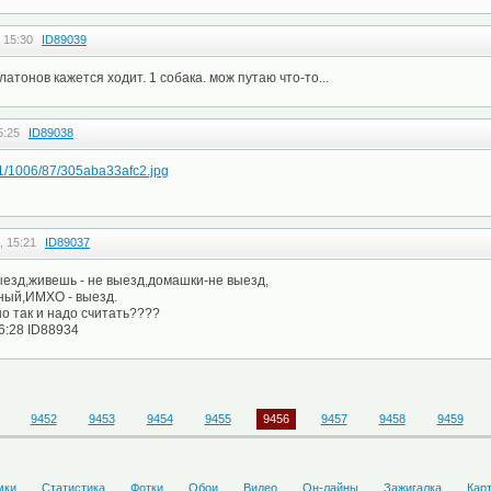
 15:30
ID89039
тонов кажется ходит. 1 собака. мож путаю что-то...
5:25
ID89038
i101/1006/87/305aba33afc2.jpg
, 15:21
ID89037
выезд,живешь - не выезд,домашки-не выезд,
ный,ИМХО - выезд.
о так и надо считать????
6:28 ID88934
9452
9453
9454
9455
9456
9457
9458
9459
мки
Статистика
Фотки
Обои
Видео
Он-лайны
Зажигалка
Кар