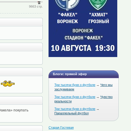
9663 стр.
Блоги: прямой эфир
Три тысячи букв о футболе
→
Чего мы
заслуживаем
Три тысячи букв о футболе
→
Чувство
реальности
Три тысячи букв о футболе
→
«Факела» покупать
Параллельный футбол
Старая Гостевая