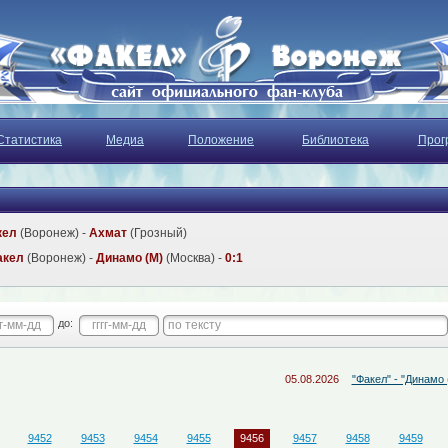
Статистика
Медиа
Положение
Библиотека
Прог
кел
(Воронеж) -
Ахмат
(Грозный)
акел
(Воронеж) -
Динамо (М)
(Москва) -
0:1
до:
05.08.2026
"Факел" - "Динамо (М)": 
9452
9453
9454
9455
9456
9457
9458
9459