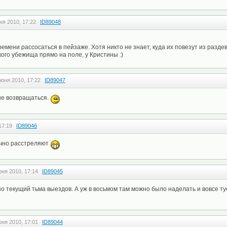
ня 2010, 17:22
ID89048
ремени рассосаться в пейзаже. Хотя никто не знает, куда их повезут из раздев
ого убежища прямо на поле, у Кристины :)
июня 2010, 17:22
ID89047
не возвращаться.
17:19
ID89046
очно расстреляют
юня 2010, 17:14
ID89045
 по текущий тьма выездов. А уж в восьмом там можно было наделать и вовсе т
юня 2010, 17:01
ID89044