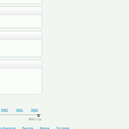
9460
9461
9462
9663 стр.
та фанатов
Выезда
Форум
Гостевая