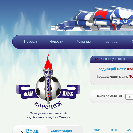
Первая
Новости
Команда
Турниры
Развернуть окно
Следующий матч:
Фа
Предыдущий матч:
Ф
Поиск по дате
от:
Официальный фан-клуб
футбольного клуба «Факел»
Вход
9449
9450
9451
Регистрация