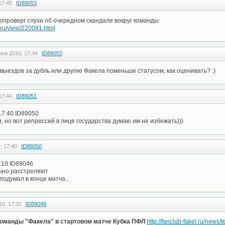
17:45
ID89053
проверг слухи об очередном скандале вокруг команды:
.ru/view/220091.html
юня 2010, 17:44
ID89052
выездов за дубль или другие Факела поменьше статусом, как оценивать? :)
17:44
ID89051
 17:40 ID89050
, но вот репрессий в лице государства думаю им не избежать)))
, 17:40
ID89050
:19 ID89046
очно расстреляют
подумал в конце матча...
10, 17:37
ID89049
оманды "Факела" в стартовом матче Кубка ПФЛ
http://fanclub-fakel.ru/news/