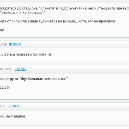
 добраться до стадиона "Планета" в Подольске? И на какой станции лучше вых
Подольск или Кутузовская)?
битают силы зла в виде турникетов на выходе... хотя, это не проблема
op!
18:16
ID89056
 0:1 и мы привезем три очка))))
10, 18:09
ID89055
нюю игру от "Футбольных чемпионатов"
:
 22,2%
8:03
ID89054
но. как и шайба