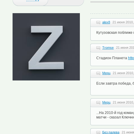
alex8
21 июня 2010,
Кутузовская поближе в
Tromse
21 июня 201
Стадион Планета
htt
Мерц
21 июня 2010,
Если завтра победа, 
Мерц
21 июня 2010,
...На 2010-й год ком
матчи - сказал Ключни
Без палева
21 июня