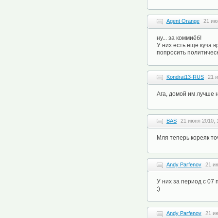
Agent Orange
21 ию
ну... за коммиёб!
У них есть еще куча в
попросить политическ
Kondrat13-RUS
21 
Ага, домой им лучше 
BAS
21 июня 2010, 
Мля теперь кореяк т
Andy Parfenov
21 и
У них за период с 07
:)
Andy Parfenov
21 и