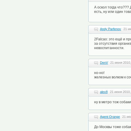
А оскол тогда что???
есть, ну или один тов
Andy Parfenov
21 и
2Falcao: это ещё и п
за отсутствия органи
невоспитанности.
DenV
21 июня 2010,
но-но!
железных волком к со
alex8
21 июня 2010,
ну в метро тож собак
Agent Orange
21 ию
До Москвы тоже собака