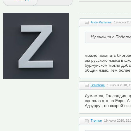
Andy Parfenov
19 июня 201
Ну значит с Подольс
можно покапать биогра
им русского языка в шко
буржуйском могли доба
общий язык. Тем более Л
Bratellone
19 июня 2010, 1
Думается, Голландия пр
сделала это на Евро. А
Адзурру - но скорей вс
Tromse
19 июня 2010, 15: