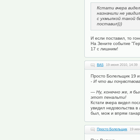
Кстати вчера видел
назначили не увиди
с ухмылкой такой б
поставил)))
И если поставил, то гон
На Зените событие "Гер
17 с лишним!
BAS
19 июня 2010, 14:39
Просто Болельщик 19 и
- И что вы почувство
— Ну, конечно же, я 
этот пенальти!
Кстати вчера видел пос
увидил недовольства в 
был, мож и впрям ганар
Просто Болельщик
19 июн