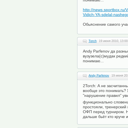
понимаю...
http://news.sportbox.r
Vidich-YA-sdelal-nasheg
Обьяснение самого уч
Torch
19 июня 2010, 13:00
Andy Parfenov да разн
вузузела(с)мудак редкий
понимаю...
Andy Parfenov
19 июня 20
2Torch: А не засчитанн
вообще это понимать? 
"нарушение правил" ув
функционально словен
простояли, тренерский 
ОФП перед турниром. Н
дальше бьёт кто круче и