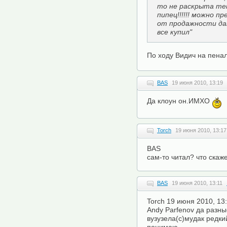
то не раскрыта тем
пипец!!!!!! можно п
от продажности дан
все купил"
По ходу Видич на пена
BAS
19 июня 2010, 13:19
Да клоун он.ИМХО
Torch
19 июня 2010, 13:17
BAS
сам-то читал? что скаж
BAS
19 июня 2010, 13:11
Torch 19 июня 2010, 13
Andy Parfenov да разн
вузузела(с)мудак редкий