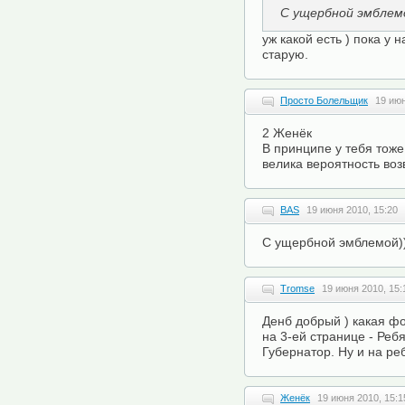
С ущербной эмблемо
уж какой есть ) пока у 
старую.
Просто Болельщик
19 июн
2 Женёк
В принципе у тебя тож
велика вероятность возв
BAS
19 июня 2010, 15:20
С ущербной эмблемой)
Tromse
19 июня 2010, 15:
Денб добрый ) какая ф
на 3-ей странице - Реб
Губернатор. Ну и на ре
Женёк
19 июня 2010, 15:1