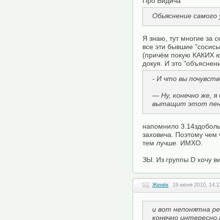
Про Видича
Обьяснение самого 
Я знаю, тут многие за с
все эти бывшие "сосиськ
(причём покую КАКИХ ю
докуя. И это "объяснени
- И что вы почувст
— Ну, конечно же, я
вытащит этот пен
напомнило 3.14здобольс
заховича. Поэтому чем 
тем лучше. ИМХО.
ЗЫ. Из группы D хочу в
Женёк
19 июня 2010, 14:1
и вот непонятна ре
конечно интересно,