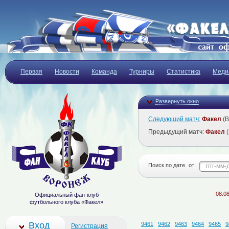
Первая
Новости
Команда
Турниры
Статистика
Меди
Развернуть окно
Следующий матч:
Факел
(В
Предыдущий матч:
Факел
(
Поиск по дате
от:
08.08.2026
Официальный фан-клуб
футбольного клуба «Факел»
Вход
9461
9462
9463
9464
9465
9
Регистрация