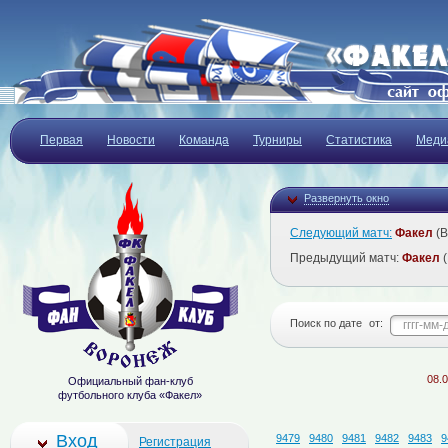
Первая
Новости
Команда
Турниры
Статистика
Меди
Развернуть окно
Следующий матч:
Факел
(В
Предыдущий матч:
Факел
(
Поиск по дате
от:
08.08.202
Официальный фан-клуб
футбольного клуба «Факел»
Вход
9479
9480
9481
9482
9483
9
Регистрация