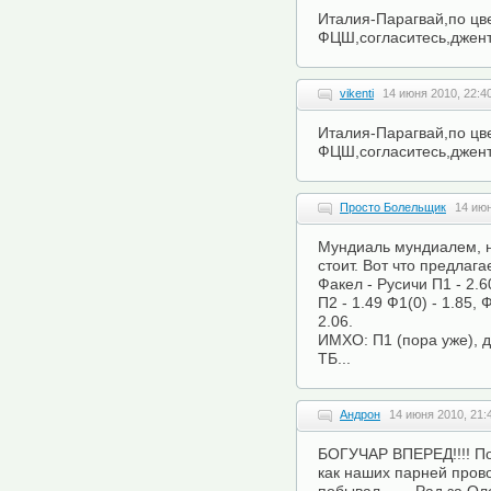
Италия-Парагвай,по цв
ФЦШ,согласитесь,джент
vikenti
14 июня 2010, 22:4
Италия-Парагвай,по цв
ФЦШ,согласитесь,джент
Просто Болельщик
14 июн
Мундиаль мундиалем, н
стоит. Вот что предлага
Факел - Русичи П1 - 2.60,
П2 - 1.49 Ф1(0) - 1.85, Ф
2.06.
ИМХО: П1 (пора уже), д
ТБ...
Андрон
14 июня 2010, 21:
БОГУЧАР ВПЕРЕД!!!! По
как наших парней пров