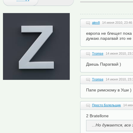
alex8
14 июня 2010, 23:46
европа не блещет пока
думаю.парагвай это не
Tromse
14 июня 2010, 23:
Даешь Парагвай )
Tromse
14 июня 2010, 23:
Папе римскому в Уши )
Просто Болельщик
14 июн
2 Bratellone
...Но думается, все