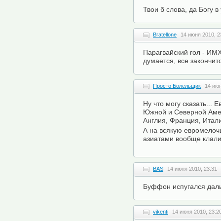
Твои б слова, да Богу в 
Bratellone
14 июня 2010, 2
Парагвайский гол - ИМХ
думается, все закончит
Просто Болельщик
14 июн
Ну что могу сказать... 
Южной и Северной Аме
Англия, Франция, Итали
А на всякую евромелоч
азиатами вообще клали
BAS
14 июня 2010, 23:31
Буффон испугался даль
vikenti
14 июня 2010, 23:2