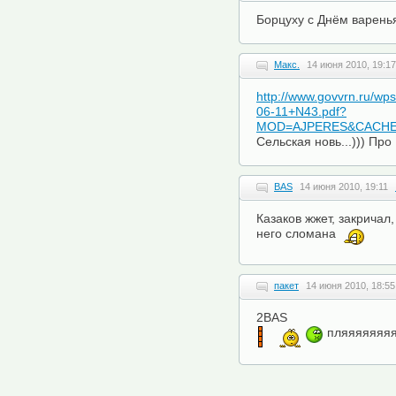
Борцуху с Днём варенья
Макс.
14 июня 2010, 19:17
http://www.govvrn.ru/w
06-11+N43.pdf?
MOD=AJPERES&CACHEID
Сельская новь...))) Про 
BAS
14 июня 2010, 19:11
Казаков жжет, закричал
него сломана
пакет
14 июня 2010, 18:55
2BAS
пляяяяяяяя