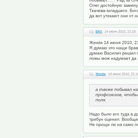
побывал....... Рад за 
Олег достойную замену
Ткачева-младшего. Бога
да вот утекают они от нас
BAS
14 июня 2010, 21:18
Женёк 14 июня 2010, 2
Я думаю это нащи брав
думаю Василич решил п
ложы мож надумает да 
Женёк
14 июня 2010, 21:1
а также побывал н
профсоюзов, чтобы
поля.
Надо было его туда в д
трибун оценил. Вообще
Не проще ли на само п