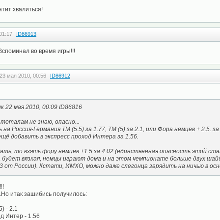
тит хвалиться!
01:17
ID86913
Вспоминал во время игры!!!
23 мая 2010, 00:56
ID86912
 22 мая 2010, 00:09 ID86816
тоталам не знаю, опасно...
а Россия-Германия ТМ (5.5) за 1.77, ТМ (5) за 2.1, или Фора немцев + 2.5. за
ещё добавить в экспресс проход Интера за 1.56.
овать, то взять фору немцев +1.5 за 4.02 (единственная опасность этой ста
а будет вязкая, немцы играют дома и на этом чемпионате больше двух ша
 от России). Кстати, ИМХО, можно даже слегонца зарядить на ничью в основ
!!
...Но итак зашибись получилось:
 - 2.1
 Интер - 1.56