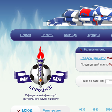
Первая
Новости
Команда
Турниры
Развернуть окно
Следующий матч:
Фа
Предыдущий матч:
Ф
Поиск по дате
от:
Официальный фан-клуб
футбольного клуба «Факел»
Вход
9532
9533
9534
Регистрация