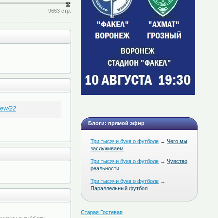
9663 стр.
view/22
Блоги: прямой эфир
Три тысячи букв о футболе
→
Чего мы
заслуживаем
Три тысячи букв о футболе
→
Чувство
реальности
Три тысячи букв о футболе
→
Параллельный футбол
Старая Гостевая