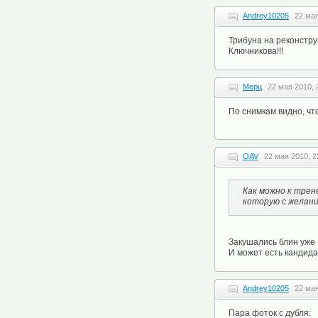
Andrey10205
22 мая
Трибуна на реконстру
Ключникова!!!
Мерц
22 мая 2010, 
По снимкам видно, чт
OAV
22 мая 2010, 2
Как можно к трен
которую с желани
Закушались блин уже 
И может есть кандида
Andrey10205
22 мая
Пара фоток с дубля: