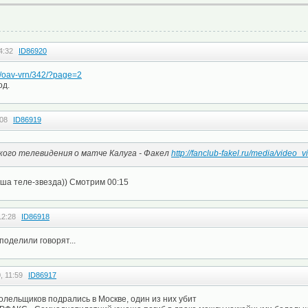
4:32
ID86920
il/oav-vrn/342/?page=2
од.
:08
ID86919
ого телевидения о матче Калуга - Факел
http://fanclub-fakel.ru/media/video_
ша теле-звезда)) Смотрим 00:15
12:28
ID86918
поделили говорят...
, 11:59
ID86917
олельщиков подрались в Москве, один из них убит