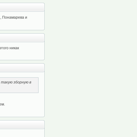
а, Понамарева и
этого никак
 такую зборную в
ем.