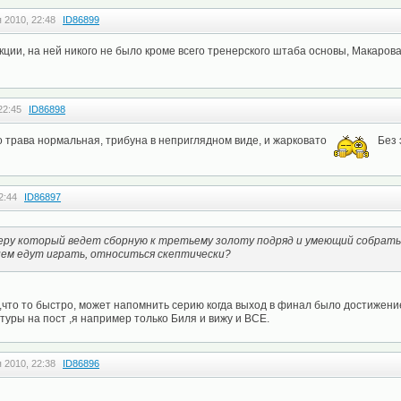
 2010, 22:48
ID86899
кции, на ней никого не было кроме всего тренерского штаба основы, Макаров
22:45
ID86898
о трава нормальная, трибуна в неприглядном виде, и жарковато
Без 
2:44
ID86897
еру который ведет сборную к третьему золоту подряд и умеющий собрать
ем едут играть, относиться скептически?
,что то быстро, может напомнить серию когда выход в финал было достижени
туры на пост ,я например только Биля и вижу и ВСЕ.
 2010, 22:38
ID86896