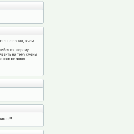
я я не понял, в чем
шийся ко второму
оязвить на тему смены
о кого не знаю
ков!!!!