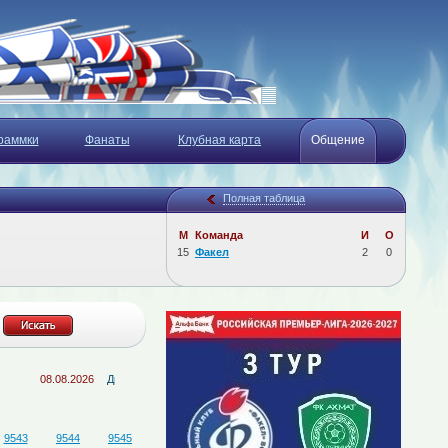
раммки
Фанаты
Клубная карта
Общение
Полная таблица
М
Команда
И
О
15
Факел
2
0
08.08.2026
Две победы в дерби
08.08.2026
День рождения Александра Овс
9543
9544
9545