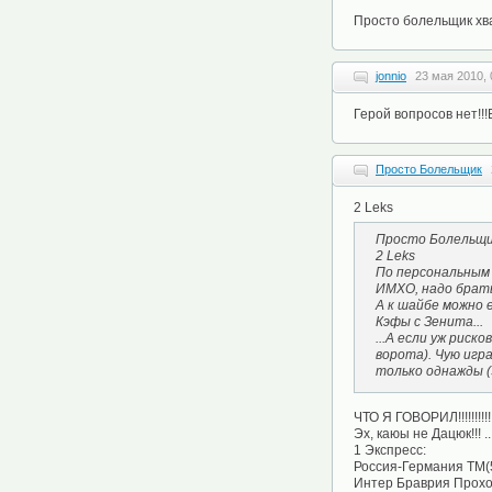
Просто болельщик хва
jonnio
23 мая 2010, 
Герой вопросов нет!!!
Просто Болельщик
2 Leks
Просто Болельщик
2 Leks
По персональным 
ИМХО, надо брать н
А к шайбе можно 
Кэфы с Зенита...
...А если уж риск
ворота). Чую игр
только однажды (3
ЧТО Я ГОВОРИЛ!!!!!!!!!!!
Эх, каюы не Дацюк!!! 
1 Экспресс:
Россия-Германия ТМ(5)
Интер Браврия Проход