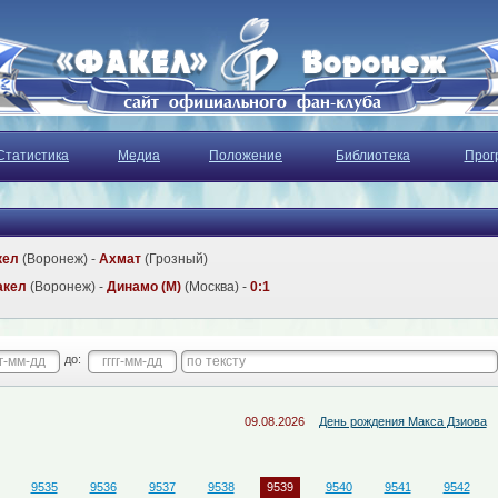
Статистика
Медиа
Положение
Библиотека
Прог
кел
(Воронеж) -
Ахмат
(Грозный)
акел
(Воронеж) -
Динамо (М)
(Москва) -
0:1
до:
09.08.2026
День рождения Макса Дзиова
9535
9536
9537
9538
9539
9540
9541
9542