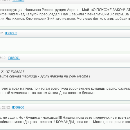
 реконструкции. Напсиано Рекоеструкция Апрель - Май. нО ПОХОЖЕ ЗАКОНЧ
ре Факел над Калугой преобладал. Нам 1 забили с пенальти, им 3 с игры. За
яли Ямлиханов, Ключников и 3-ий, кто незнаю. Могу еще фотко с игры добавит
22
ID86902
3:12
ID86901
 21:37 ID86887
айте свежая таблица - дубль Факела на 2-ом месте !
 учета трех матчей, по итогам всего тура воронежские команды расположилис
ошлый чемпионат - на пятом Факел-Д, на шестом Динамо.
, 22:52
ID86900
 не судят. Но - бундеса - красавцы!!!! Нашим, пока везет, конечно, ну и все-т
любимого мною Дацюка - решает!!! КОМАНДЫ, пока нет... Может, она проявитс