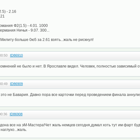
5) - 2.16
.21
мания Ф2(1.5) - 4.01. 1000
ермания Ничья - 9.07. 300...
Милиту больше 0ю5 за 2.61 взять...жаль не рискнул!
00:50
ID86910
сомнений не было и нет. В Ярославле видел. Человек, полностью зависимый
00:49
ID86909
 это не Бавария. Давно пора все карточки перед проведением финала аннул
00:36
ID86908
дона все на эМ-Мастера!Чет жаль немцев сегодня,думал хоть тут им фарт буд
наглухо...жаль.