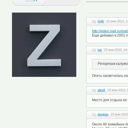
OAV
23 мая 2010, 1
http://video.mail.ru/ma
Еще добавил в 2001 г
joe
23 мая 2010, 14
Репортаж калужск
Опять засветилась на
alex8
23 мая 2010, 
Место для отдыха не 
Андрон
23 мая 2010
Около 40 хоккейных б