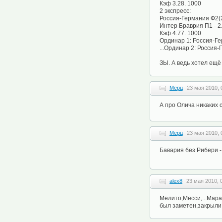
Кэф 3.28. 1000
2 экспресс:
Россия-Германия Ф2(2.
Интер Браврия П1 - 2
Кэф 4.77. 1000
Ординар 1: Россия-Гер
...Ординар 2: Россия-Г
ЗЫ. А ведь хотел ещё 
Мерц
23 мая 2010, 
А про Олича никаких 
Мерц
23 мая 2010, 
Бавария без Рибери -
alex8
23 мая 2010, 
Мелито,Месси,...Мара
был заметен,закрыли 