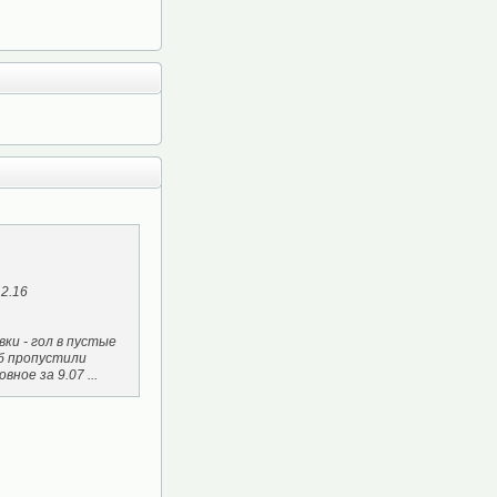
 2.16
вки - гол в пустые
йб пропустили
ное за 9.07 ...