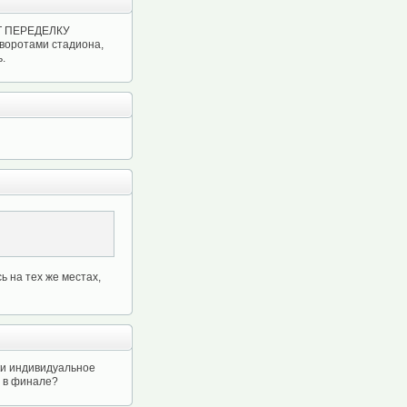
АТ ПЕРЕДЕЛКУ
 воротами стадиона,
ь.
ь на тех же местах,
аки индивидуальное
я в финале?