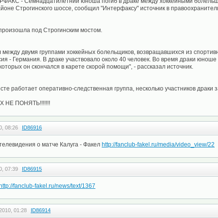
ЕРФАКС - Семнадцатилетний юноша погиб в драке между хоккейными болельщ
айоне Строгинского шоссе, сообщил "Интерфаксу" источник в правоохранител
 произошла под Строгинским мостом.
 между двумя группами хоккейных болельщиков, возвращавшихся из спортив
ия - Германия. В драке участвовало около 40 человек. Во время драки юнош
которых он скончался в карете скорой помощи", - рассказал источник.
есте работает оперативно-следственная группа, несколько участников драки 
НЕ ПОНЯТЬ!!!!!!!
0, 08:26
ID86916
телевидения о матче Калуга - Факел
http://fanclub-fakel.ru/media/video_view/22
0, 07:39
ID86915
http://fanclub-fakel.ru/news/text/1367
2010, 01:28
ID86914