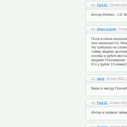
Paul-62
23 мая 2010
Интер-Роббен - 2:0. М
Agent Orange
22 ма
Поле в очень хорошем
она заключается. Мож
На трибунах на сложн
тайму, видимо доложи
основы и дубля места
(видимо Пономарев). П
Кто у дубля 13 номер
alex8
22 мая 2010, 
Верю в звезду Олича!
Paul-62
22 мая 2010
Интер в первом тайме 
Tromse
22 мая 2010