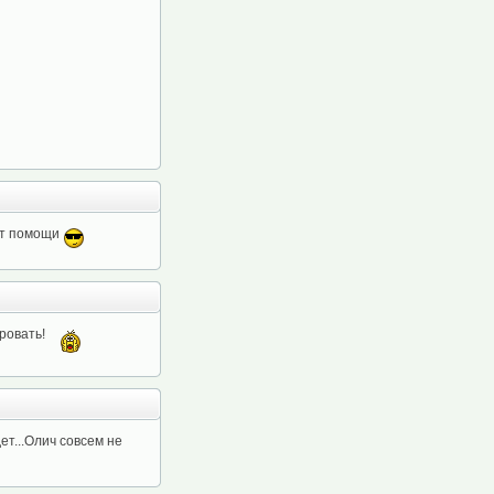
 от помощи
ировать!
ет...Олич совсем не