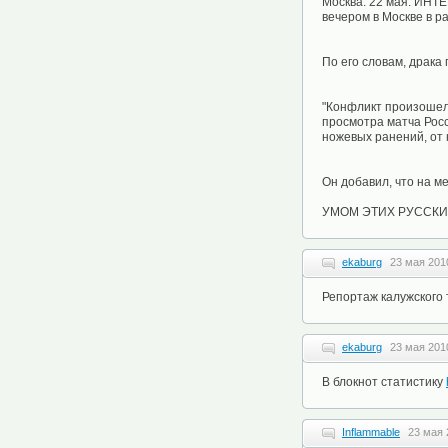
Москва. 22 мая. ИНТ
вечером в Москве в р
По его словам, драка
"Конфликт произошел
просмотра матча Росс
ножевых ранений, от 
Он добавил, что на м
УМОМ ЭТИХ РУССКИХ 
ekaburg
23 мая 201
Репортаж калужского 
ekaburg
23 мая 201
В блокнот статистику
Inflammable
23 мая 