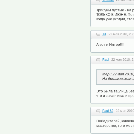
Трибуны пустые - на
ТОЛЬКО В ИЮНЕ. По иг
когда уже уходил, сто
Till
22 мая 2010, 23:
А вот и Интер!!!!
Raul
22 мая 2010, 2
Мерц 22 мая 2010,
На динамовском с
Это была таблица без
что и заканчивали пр
Paul-62
22 мая 2010
Победителей, кончено,
мастерство, того же 