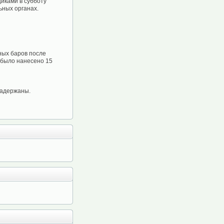
иками в субботу
ьных органах.
ных баров после
е было нанесено 15
задержаны.