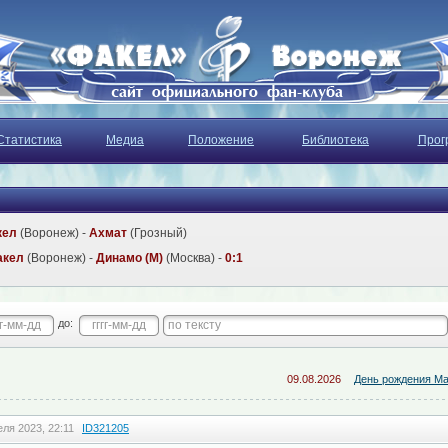
Статистика
Медиа
Положение
Библиотека
Прог
кел
(Воронеж) -
Ахмат
(Грозный)
акел
(Воронеж) -
Динамо (М)
(Москва) -
0:1
до:
09.08.2026
День рождения Макс
еля 2023, 22:11
ID321205