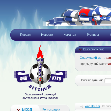
Первая
Новости
Команда
Турниры
Развернуть окно
Следующий матч:
Фа
Предыдущий матч:
Ф
Поиск по дате
от:
Официальный фан-клуб
футбольного клуба «Факел»
Wan Der sar
28 апр
Вход
Регистрация