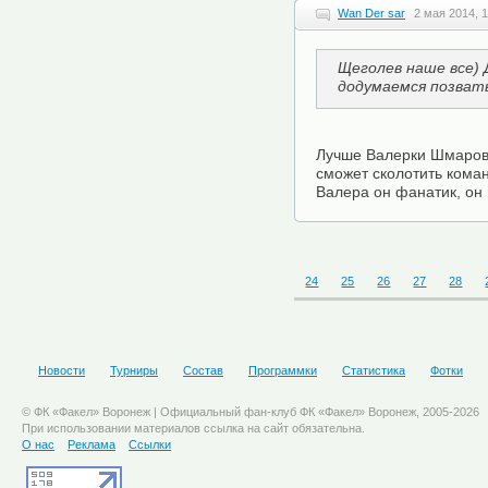
Wan Der sar
2 мая 2014, 
Щеголев наше все)
додумаемся позват
Лучше Валерки Шмарову
сможет сколотить кома
Валера он фанатик, он
24
25
26
27
28
Новости
Турниры
Состав
Программки
Статистика
Фотки
© ФК «Факел» Воронеж | Официальный фан-клуб ФК «Факел» Воронеж, 2005-2026
При использовании материалов ссылка на сайт обязательна.
О нас
Реклама
Ссылки