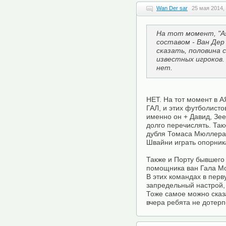
Wan Der sar
25 мая 2014,
На тот момент, "А
составом - Ван Дер
сказать, половина 
известных игроков.
нет.
НЕТ. На тот момент в А
ГАЛ, и этих футболисто
именно он + Давид, Зе
долго перечислять. Так
дубля Томаса Мюллера,
Швайни играть опорник
Также и Порту бывшего
помощника ван Гала Мо
В этих командах в перв
запредельный настрой,
Тоже самое можно сказ
вчера ребята не дотерп