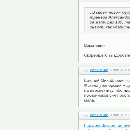
. В своем новом кл
тренера Александр
за матч раз 100, т
знают, как ударить
Википедия
Скорейшего выздоровл
Wan Der sar
5 мая 2014, 
Евгений Михайлович че
Факела(тренерский + ад
на перспективу, ибо л
поклонников сил просто
мала.
Wan Der sar
3 мая 2014, 
http://onedivision.ru/ne