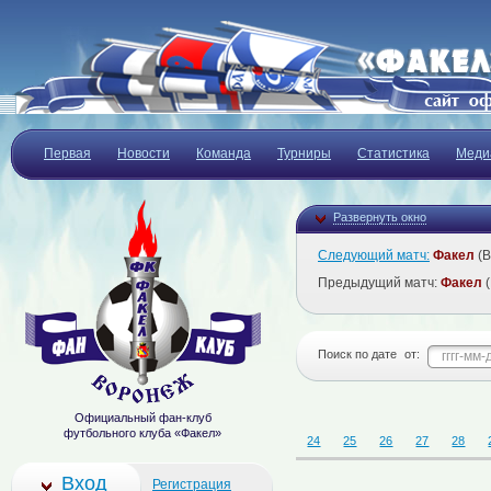
Первая
Новости
Команда
Турниры
Статистика
Меди
Развернуть окно
Следующий матч:
Факел
(В
Предыдущий матч:
Факел
(
Поиск по дате
от:
Официальный фан-клуб
футбольного клуба «Факел»
24
25
26
27
28
Вход
Регистрация