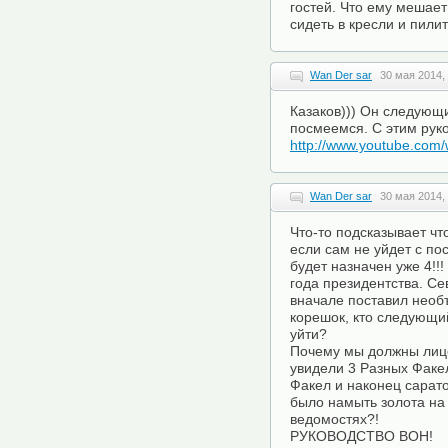
гостей. Что ему мешае
сидеть в кресли и пили
Wan Der sar
30 мая 2014,
Казаков))) Он следующ
посмеемся. С этим рук
http://www.youtube.com
Wan Der sar
30 мая 2014,
Что-то подсказывает чт
если сам не уйдет с пос
будет назначен уже 4!!
года президентства. Се
вначале поставил необ
корешок, кто следующи
уйти?
Почему мы должны лице
увидели 3 Разных Факел
Факел и наконец сарат
было намыть золота на
ведомостях?!
РУКОВОДСТВО ВОН!