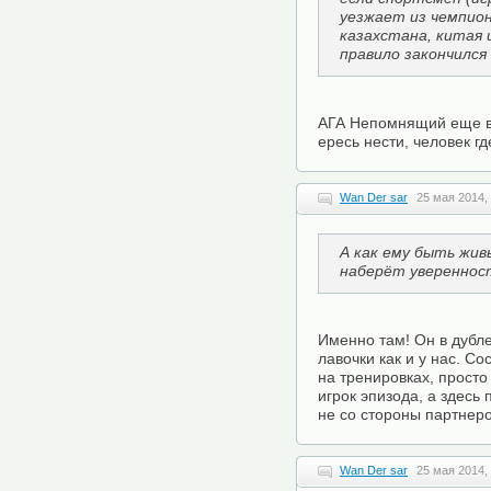
уезжает из чемпио
казахстана, китая и
правило закончился
АГА Непомнящий еще в 
ересь нести, человек г
Wan Der sar
25 мая 2014, 
А как ему быть жив
наберёт уверенност
Именно там! Он в дубл
лавочки как и у нас. С
на тренировках, просто
игрок эпизода, а здесь
не со стороны партнеро
Wan Der sar
25 мая 2014,