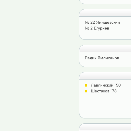
№ 22 Янишевский
№ 2 Егурнев
Радик Ямлиханов
Лавлинский `50
Шестаков `78