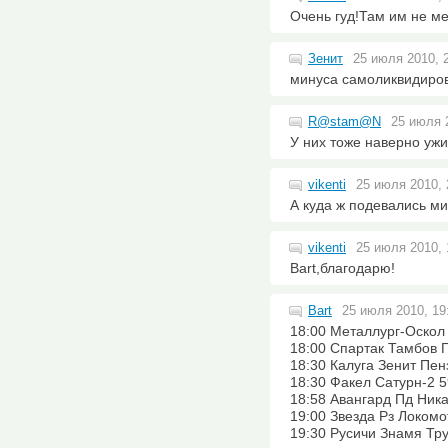
Очень гуд!Там им не мес
Зенит
25 июля 2010, 
минуса самоликвидиров
R@stam@N
25 июля 2
У них тоже наверно ужи
vikenti
25 июля 2010, 
А куда ж подевались м
vikenti
25 июля 2010, 
Bart,благодарю!
Bart
25 июля 2010, 19
18:00 Металлург-Оскол 
18:00 Спартак Тамбов Гу
18:30 Калуга Зенит Пенз
18:30 Факел Сатурн-2 59
18:58 Авангард Пд Ника 
19:00 Звезда Рз Локомот
19:30 Русичи Знамя Тру