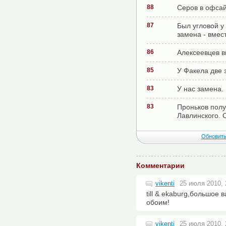
88
Серов в офса
87
Был угловой у
замена - вмес
86
Алексеевцев 
85
У Факела две 
83
У нас замена
83
Проньков полу
Лавлинского. 
Обновить
Комментарии
vikenti
25 июля 2010, 
till & ekaburg,большое
обоим!
vikenti
25 июля 2010, 