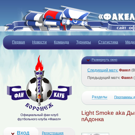
Первая
Новости
Команда
Турниры
Статистика
Меди
Развернуть окно
Следующий матч:
Факел
(В
Предыдущий матч:
Факел
(
Разделы
Программы д
Light Smoke aka Ды
Официальный фан-клуб
пАдонка
футбольного клуба «Факел»
Вход
Регистрация