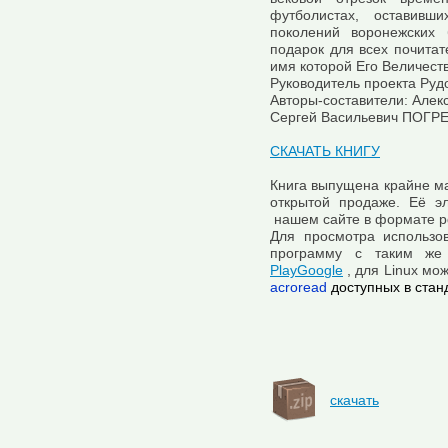
футболистах, оставив
поколений воронежских 
подарок для всех почита
имя которой Его Величест
Руководитель проекта Ру
Авторы-составители: Алек
Сергей Васильевич ПОГР
СКАЧАТЬ КНИГУ
Книга выпущена крайне ма
открытой продаже. Её э
нашем сайте в формате p
Для просмотра использо
программу с таким же
PlayGoogle
, для Linux мо
acroread
доступных в стан
скачать