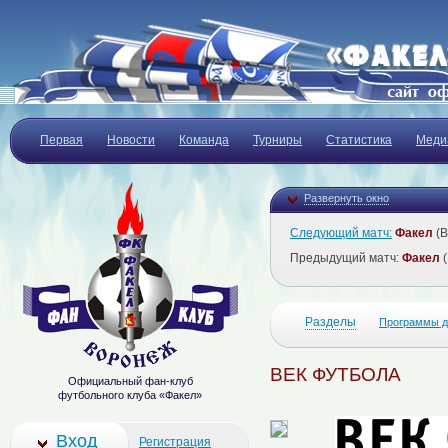
Первая
Новости
Команда
Турниры
Статистика
Меди
Развернуть окно
Следующий матч:
Факел
(В
Предыдущий матч:
Факел
(
Разделы
Программы д
ВЕК ФУТБОЛА
Официальный фан-клуб
футбольного клуба «Факел»
Вход
Регистрация