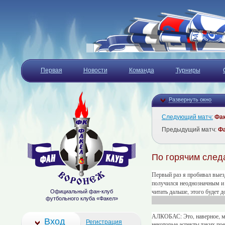
Первая
Новости
Команда
Турниры
Развернуть окно
Следующий матч:
Фа
Предыдущий матч:
Ф
По горячим след
Первый раз я пробивал выезд
получился неоднозначным и 
читать дальше, этого будет 
Официальный фан-клуб
футбольного клуба «Факел»
АЛКОБАС: Это, наверное, мо
Вход
Регистрация
некоторые аспекты таких пое