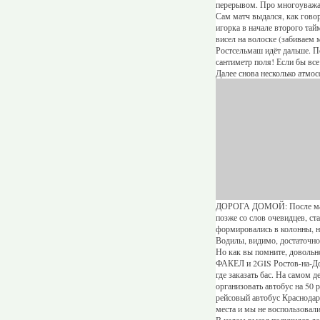
перерывом. Про многоуважаем
Сам матч выдался, как говор
игорка в начале второго тай
висел на волоске (забиваем 
Ростсельмаш идёт дальше. П
сантиметр поля! Если бы все
Далее снова несколько атмо
ДОРОГА ДОМОЙ: После матча
позже со слов очевидцев, ст
формировались в колонны, н
Водилы, видимо, достаточно 
Но как вы помните, довольно
ФАКЕЛ и 2GIS Ростов-на-До
где заказать бас. На самом д
организовать автобус на 50 
рейсовый автобус Краснодар 
места и мы не воспользовали