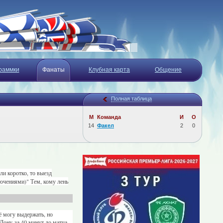
раммки
Фанаты
Клубная карта
Общение
Полная таблица
М
Команда
И
О
14
Факел
2
0
ли коротко, то выезд
ючениями)" Тем, кому лень
ё могу выдержать, но
-Дону за 40 минут до матча.