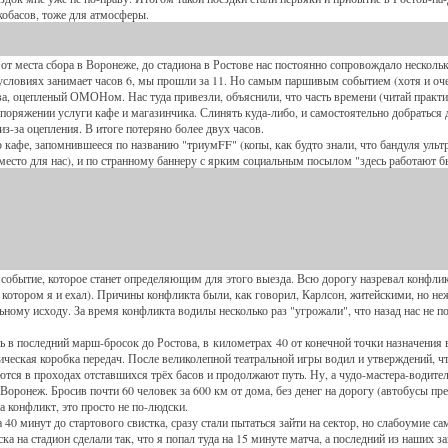
кобасов, тоже для атмосферы.
места сбора в Воронеже, до стадиона в Ростове нас постоянно сопровождало несколь
условиях занимает часов 6, мы прошли за 11. Но самым паршивым событием (хотя и оч
ва, оцепленый ОМОНом. Нас туда привезли, объяснили, что часть времени (читай практ
поряжении услуги кафе и магазинчика. Слинять куда-либо, и самостоятельно добраться 
-за оцепления. В итоге потеряно более двух часов.
о кафе, запомнившееся по названию "триумFF" (копы, как будто знали, что бандуля ул
и место для нас), и по странному баннеру с ярким социальным посылом "здесь работа
о событие, которое станет определяющим для этого выезда. Всю дорогу назревал конфл
 котором я и ехал). Причины конфликта были, как говорил, Карлсон, житейскими, но не
ному исходу. За время конфликта водилы несколько раз "угрожали", что назад нас не п
сь в последний марш-бросок до Ростова, в километрах 40 от конечной точки назначения
ческая коробка передач. После великолепной театральной игры водил и утверждений, что
ются в проходах отставшихся трёх басов и продолжают путь. Ну, а чудо-мастера-водител
Воронеж. Бросив почти 60 человек за 600 км от дома, без денег на дорогу (автобусы п
а конфликт, это просто не по-людски.
0 минут до стартового свистка, сразу стали пытаться зайти на сектор, но слабоумие сами
ка на стадион сделали так, что я попал туда на 15 минуте матча, а последний из наших з