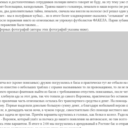
ых и достопочтенных сотрудников полиции ничего говорит не буду, на эту тему уже сто
ят болельщики, валидольным. Травма нашего голкипера, пенальти в наши ворота (не реа
ма, два дополнительных тайма, пенальти, сначала мы висели на волоске (всё решал один 
мяч - мы в полуфинале кубка)... но в итоге более хладнокровнее оказались "сельмаши" ит
осле поражения никто из огнеопасных не упрекнул футболистов ФАКЕЛА. Парни зубами
 поражения были такими....
сферных фотографий (авторы этих фотографий указаны ниже).
 все (кроме повязаных) дружно погрузились в басы и практически тут же отбыли на 
ало известно о небольших траблах с серыми вызванными то ли провокациями, то ли не п
екто призвал фнатюков выйти из басов с требованиями отпустить повязанных, после ч
хлебнули ада за этот день, так что топили до самого Воронежа, практически без останов
 приличная часть огнеопасных осталась без транспортного средства и денег. На помощ
ну. Первые выделили довольно большую сумму денег, а благодаря мобильной версии 
еле, в двенадцать часов ночи, в чужом городе, самостоятельно (без помощи местного насе
рыл задача не простая. Причём варианты крутились в головах, как белки в колесе. Ради н
- Воронеж, который ушёл за полчаса до нашего появления на автовокзале, но там всего
сь этим вариантом. В итоге в 2:00 мы погрузились в арендованый в Ростове бас и отпра