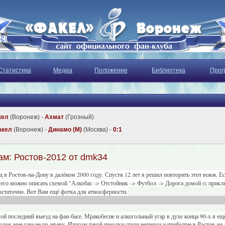
Статистика
Медиа
Положение
Библиотека
Прог
кел
(Воронеж) -
Ахмат
(Грозный)
акел
(Воронеж) -
Динамо (М)
(Москва) -
0:1
ам: Ростов-2012 от dmk34
 в Ростов-на-Дону в далёком 2000 году. Спустя 12 лет я решил повторить этот вояж. Ес
его можно описать схемой "Алкобас -> Отстойник -> Футбол -> Дорога домой (с прикл
достаточно. Вот Вам ещё фотка для атмосферности.
й последний выезд на фан-басе. Мракобесие и алкогольный угар в духе конца 90-х я ещ
здок мне уже не по-нраву. Итогом такой поездки стали нервяки и прибытие в Ростов-на