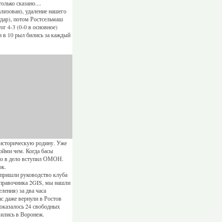
лько сказано....
лизован), удаление нашего
удар), потом Ростсельмаш
ог 4-3 (0-0 в основное)
 в 10 рыл бились за каждый
историческую родину. Уже
ойми чем. Когда басы
его в дело вступил ОМОН.
ок.
ь пришли руководство клуба
справочника 2GIS, мы нашли
ления) за два часа
ас даже вернули в Ростов
 оказалось 24 свободных
вились в Воронеж.