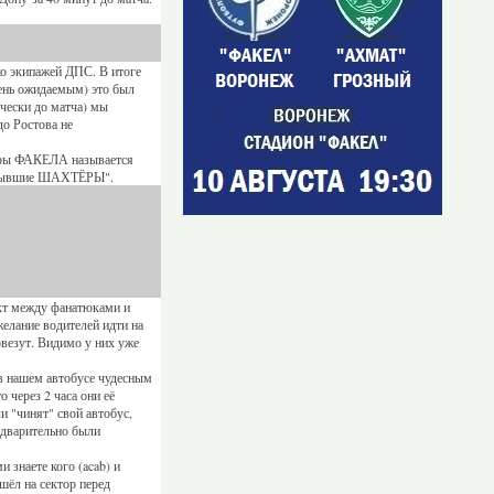
ко экипажей ДПС. В итоге
ень ожидаемым) это был
ически до матча) мы
до Ростова не
ьтры ФАКЕЛА называется
ют бывшие ШАХТЁРЫ".
икт между фанатюками и
желание водителей идти на
овезут. Видимо у них уже
 в нашем автобусе чудесным
 через 2 часа они её
и "чинят" свой автобус,
редварительно были
 знаете кого (acab) и
ашёл на сектор перед