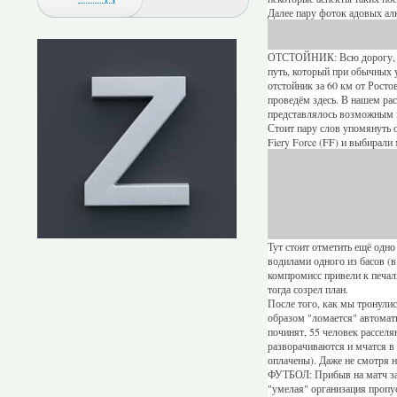
Далее пару фоток адовых ал
ОТСТОЙНИК: Всю дорогу, от 
путь, который при обычных 
отстойник за 60 км от Росто
проведём здесь. В нашем рас
представлялось возможным из
Стоит пару слов упомянуть 
Fiery Force (FF) и выбирал
Тут стоит отметить ещё одн
водилами одного из басов (в
компромисс привели к печаль
тогда созрел план.
После того, как мы тронули
образом "ломается" автомати
починят, 55 человек расселя
разворачиваются и мчатся в 
оплачены). Даже не смотря н
ФУТБОЛ: Прибыв на матч за 4
"умелая" организация пропус