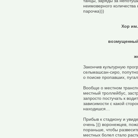
танцы, заряды за непотуш
неимоверного количества 
парочка)))
Хор им
возмущенный
ж
Закончив культурную прог
сельмашсан-сиро, попутно 
о поиске пропавших, пугал
Вообще о местном транспо
местный троллейбус, заст
запросто постучать к води
зависимости с какой сторо
находишся…
Прибыв к стадиону и увид
очень ))) воронежцев, по
пораньше, чтобы развесить
местных болел стало раст