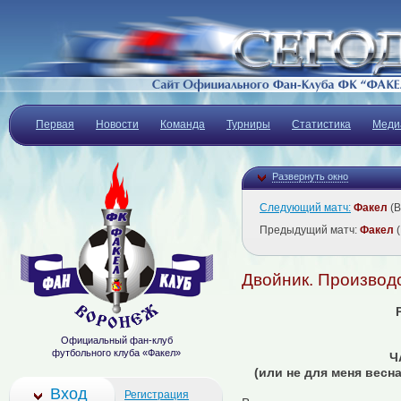
Первая
Новости
Команда
Турниры
Статистика
Меди
Развернуть окно
Следующий матч:
Факел
(В
Предыдущий матч:
Факел
(
Двойник. Производ
Официальный фан-клуб
футбольного клуба «Факел»
Ч
(или не для меня весна
Вход
Регистрация