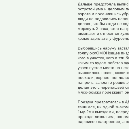
Дальше предстояла выписк
остротой ума и деловым п
ворота и поленившись убра
люди не подавились непон
делают, чтобы люди не ход
мерзнуть 3 часа, стоя на г
шмонают и относятся хуже
кроме зарплаты у фурсенк
Выбравшись наружу застал
толпу охлОМОНовцев пизд
кого в участок, кого в эти
каким то чудом побегав вд
узрев пустое место на нег
выяснилось позже, хозяина
поехали, вернее, поплели
напрочь, зачем то решив э
делая это с черепашьей ск
мясо-бомжи приезжают, он
Поездка превратилась в АД
тащимся, ни одной знаком
1му-2мя выездами, посред
проходе лежал чел, напом
паршивое настроение, а в