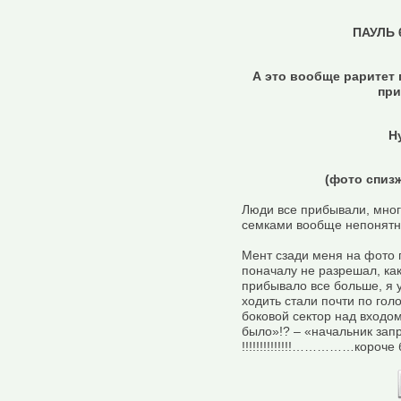
ПАУЛЬ 6
А это вообще раритет 
при
Н
(фото спизж
Люди все прибывали, мног
семками вообще непонятн
Мент сзади меня на фото 
поначалу не разрешал, как
прибывало все больше, я у
ходить стали почти по гол
боковой сектор над входом
было»!? – «начальник запре
!!!!!!!!!!!!!!……………короче