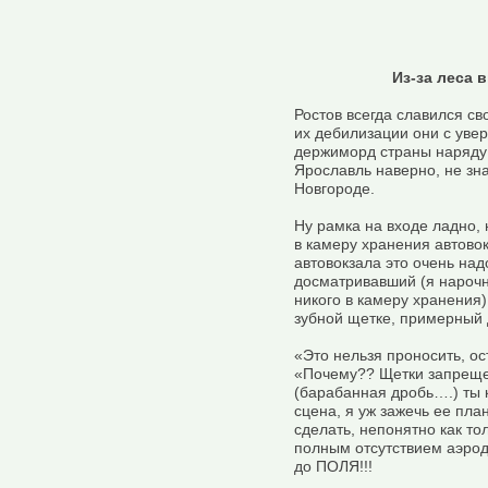
Из-за леса 
Ростов всегда славился с
их дебилизации они с увер
держиморд страны наряду с
Ярославль наверно, не зн
Новгороде.
Ну рамка на входе ладно, 
в камеру хранения автовокз
автовокзала это очень н
досматривавший (я нарочн
никого в камеру хранения)
зубной щетке, примерный 
«Это нельзя проносить, ос
«Почему?? Щетки запрещен
(барабанная дробь….) ты 
сцена, я уж зажечь ее пла
сделать, непонятно как то
полным отсутствием аэрод
до ПОЛЯ!!!