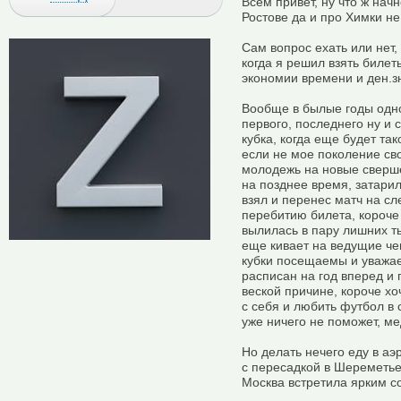
Всем привет, ну что ж нач
Ростове да и про Химки не
Сам вопрос ехать или нет,
когда я решил взять биле
экономии времени и ден.з
Вообще в былые годы одн
первого, последнего ну и 
кубка, когда еще будет так
если не мое поколение св
молодежь на новые сверше
на позднее время, затарил
взял и перенес матч на с
перебитию билета, короче
вылилась в пару лишних ты
еще кивает на ведущие ч
кубки посещаемы и уважае
расписан на год вперед и
веской причине, короче хо
с себя и любить футбол в
уже ничего не поможет, ме
Но делать нечего еду в аэ
с пересадкой в Шереметьев
Москва встретила ярким 