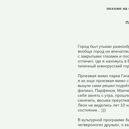
похоже на
П
Город был утыкан разнооб
вообще город не впечатли
с закрытыми глазами и пос
отличил, где я нахожусь в
типичный южнорусский гор
Проезжая мимо парка Гага
я их еще проезжая мимо ст
выщли сами решил подойт
филиал, Парфенов, Манчес
себя занять с утра, прошл
синячить, весьма преуспев
Леон не виделись лет 10 н
состояние…)))
В культурной программе б
четвероногих друзьях, о к