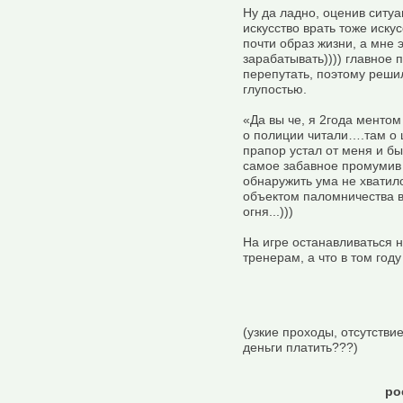
Ну да ладно, оценив ситу
искусство врать тоже искус
почти образ жизни, а мне 
зарабатывать)))) главное п
перепутать, поэтому решил
глупостью.
«Да вы че, я 2года ментом 
о полиции читали….там о 
прапор устал от меня и б
самое забавное промумив 
обнаружить ума не хватило
объектом паломничества в
огня...)))
На игре останавливаться н
тренерам, а что в том год
(узкие проходы, отсутствие
деньги платить???)
ро