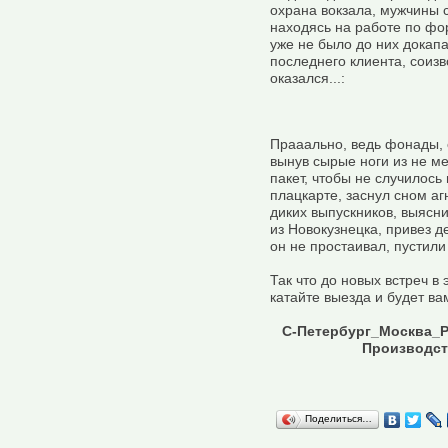
охрана вокзала, мужчины с
находясь на работе по фо
уже не было до них докапат
последнего клиента, соизв
оказался...:
Прааально, ведь фонады, он
вынув сырые ноги из не ме
пакет, чтобы не случилось
плацкарте, заснул сном аг
диких выпускников, выясни
из Новокузнецка, привез д
он не простаивал, пустили
Так что до новых встреч в
катайте выезда и будет вам
С-Петербург_Москва_
Производст
Поделиться…