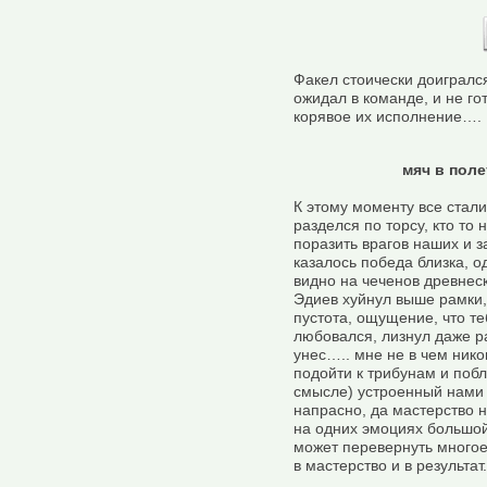
Факел стоически доигрался
ожидал в команде, и не го
корявое их исполнение….
мяч в пол
К этому моменту все стал
разделся по торсу, кто то 
поразить врагов наших и з
казалось победа близка, о
видно на чеченов древнеск
Эдиев хуйнул выше рамки,
пустота, ощущение, что те
любовался, лизнул даже ра
унес….. мне не в чем нико
подойти к трибунам и побл
смысле) устроенный нами и
напрасно, да мастерство 
на одних эмоциях большой
может перевернуть многое
в мастерство и в результат.