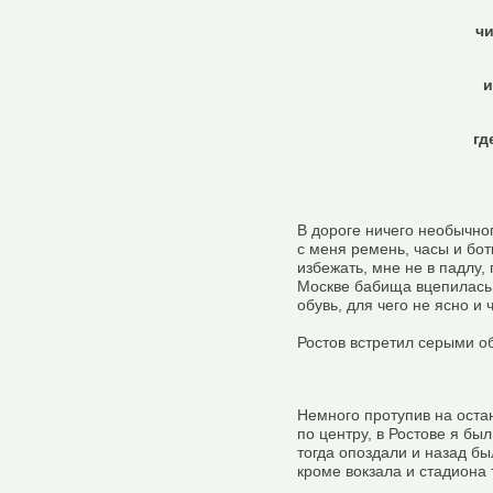
ч
и
гд
В дороге ничего необычног
с меня ремень, часы и бот
избежать, мне не в падлу,
Москве бабища вцепилась 
обувь, для чего не ясно и 
Ростов встретил серыми 
Немного протупив на оста
по центру, в Ростове я был
тогда опоздали и назад б
кроме вокзала и стадиона 