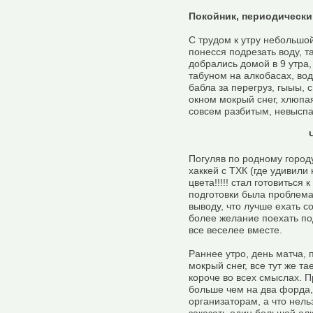
Покойник, периодически
С трудом к утру небольшой
понесся подрезать воду, т
добрались домой в 9 утра,
табуном на алкобасах, во
бабла за перегруз, гыыы, с
окном мокрый снег, хлюпа
совсем разбитым, невысп
Погуляв по родному город
хаккей с ТХК (где удивил
цвета!!!!! стал готовиться
подготовки была проблема
выводу, что лучше ехать с
более желание поехать по
все веселее вместе.
Раннее утро, день матча, 
мокрый снег, все тут же та
короче во всех смыслах. П
больше чем на два форда, 
организаторам, а что нель