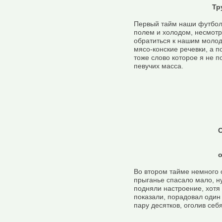
Тр
Первый тайм наши футбол
полем и холодом, несмотр
обратиться к нашим молод
мясо-конские речевки, а п
тоже слово которое я не п
певучих масса.
о
Во втором тайме немного о
прыганье спасало мало, н
подняли настроение, хотя 
показали, порадовал один 
пару десятков, оголив себ