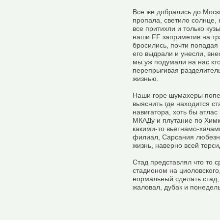
Все же добрались до Моск
пропала, светило солнце, 
все притихли и только куз
наши FF заприметив на тр
бросились, почти попадая 
его выдрали и унесли, вн
мы уж подумали на нас кто
перепрыгивая разделитель
жизнью.
Наши горе шумахеры попер
выяснить где находится ста
навигатора, хоть бы атлас 
МКАДу и плутание по Химк
какими-то вьетнамо-хачами
филиал, Сарсания любезно
жизнь, наверно всей торсид
Стад представлял что то
стадионом на циоловского
нормальный сделать стад, 
жаловал, дубак и понедел