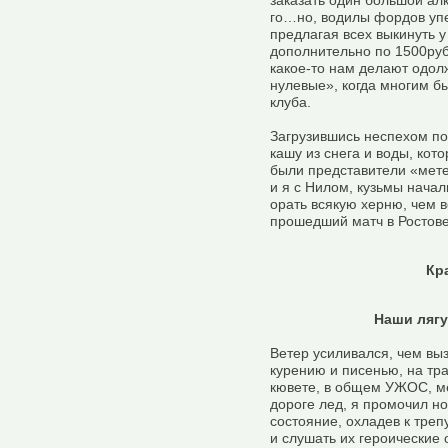
заказать один большой ал
го…но, водилы фордов упе
предлагая всех выкинуть 
дополнительно по 1500руб
какое-то нам делают одол
нулевые», когда многим б
клуба.
Загрузившись неспехом по
кашу из снега и воды, ко
были представители «мете
и я с Нилом, кузьмы начал
орать всякую херню, чем в
прошедший матч в Ростове
Кр
Наши лягу
Ветер усиливался, чем в
курению и писенью, на тра
кювете, в общем УЖОС, ме
дороге лед, я промочил но
состояние, охладев к треп
и слушать их героические