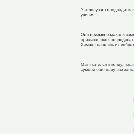
У голопузого предводителя
учения:
Они призывно махали зам
призывая всех последовать
Химчан нашлись их собрат
Матч катился к концу, на
сумели еще пару раз загна