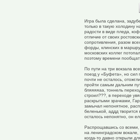
Игра была сделана, задуб
только в такую холодину 
радости в виде пледа, ко
отличие от своих ростовск
сопротивления, разом все
форды, клинских в маршру
московских коллег потопал
поэтому времени пообщат
По пути на три вокзала все
поезд у «Буфета», но сил 
почти не осталось, отожг
пройти самым дальним пут
бляяяяаа, тоннель переход
строил???, в переходе увя
раскрытыми зрачками, Гар
замычал непонятное, распа
беленькой, аддд творится 
осталось непонятно, он ел
Распрощавшись со всеми,
на ленинградском вокале,
когда-то давно открыли д