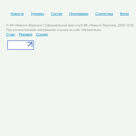
Новости
Турниры
Состав
Программки
Статистика
Фотки
© ФК «Факел» Воронеж | Официальный фан-клуб ФК «Факел» Воронеж, 2005-2026
При использовании материалов ссылка на сайт обязательна.
О нас
Реклама
Ссылки