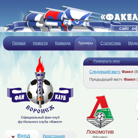
Первая
Новости
Команда
Турниры
Статистика
Меди
Развернуть окно
Следующий матч:
Факел
(В
Предыдущий матч:
Факел
(
Официальный фан-клуб
футбольного клуба «Факел»
Локомотив
Вход
Регистрация
(Москва)