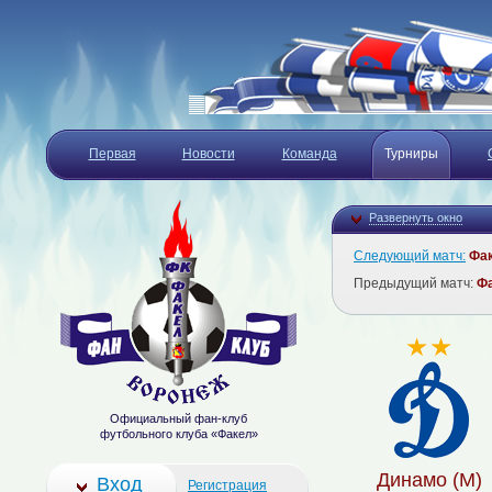
Первая
Новости
Команда
Турниры
Развернуть окно
Следующий матч:
Фа
Предыдущий матч:
Ф
Официальный фан-клуб
футбольного клуба «Факел»
Динамо (М)
Вход
Регистрация