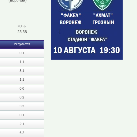
(Воронеж)
Мячи
23:38
Результат
0:1
1:1
3:1
1:1
0:0
0:2
3:3
0:1
2:1
6:2