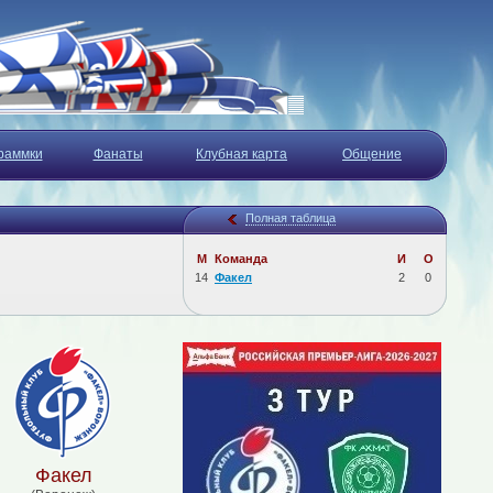
раммки
Фанаты
Клубная карта
Общение
Полная таблица
М
Команда
И
О
14
Факел
2
0
Факел