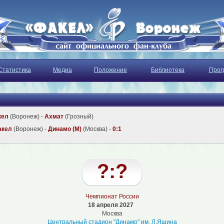
Статистика
Медиа
Положение
Библиотека
Прог
кел
(Воронеж) -
Ахмат
(Грозный)
акел
(Воронеж) -
Динамо (М)
(Москва) -
0:1
?:?
Чемпионат России
18 апреля 2027
Москва
Центральный стадион "Динамо" им. Л.Яшина