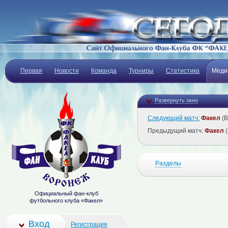
Первая
Новости
Команда
Турниры
Статистика
Меди
Развернуть окно
Следующий матч:
Факел
(В
Предыдущий матч:
Факел
(
Разделы
Официальный фан-клуб
футбольного клуба «Факел»
Вход
Регистрация