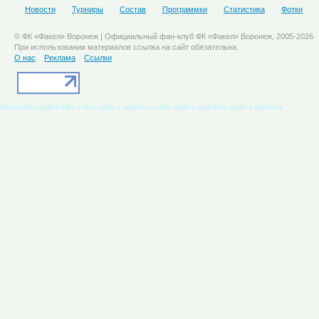
Новости
Турниры
Состав
Программки
Статистика
Фотки
© ФК «Факел» Воронеж | Официальный фан-клуб ФК «Факел» Воронеж, 2005-2026
При использовании материалов ссылка на сайт обязательна.
О нас
Реклама
Ссылки
best rolex replica
fake rolex
replica watches
rolex replica watches
replica watches