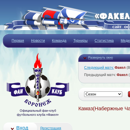
Первая
Новости
Команда
Турниры
Статистика
Меди
Развернуть окно
Следующий матч:
Факел
(В
Предыдущий матч:
Факел
(
Камаз(Набержные Ч
Официальный фан-клуб
футбольного клуба «Факел»
Вход
Регистрация