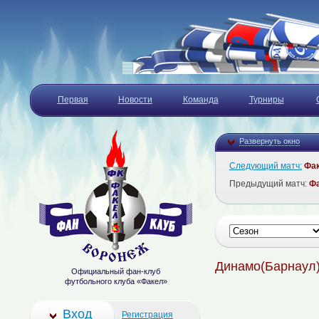
Первая
Новости
Команда
Турниры
Развернуть окно
Следующий матч:
Фа
Предыдущий матч:
Ф
Динамо(Барнаул
Официальный фан-клуб
футбольного клуба «Факел»
Вход
Регистрация