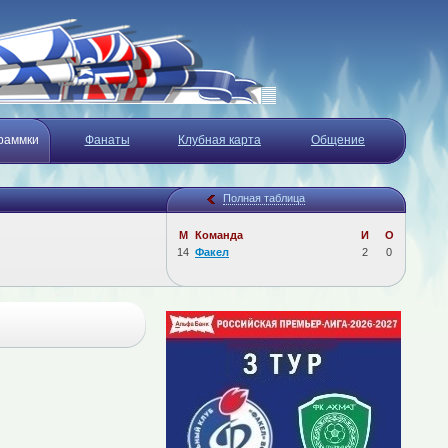
раммки
Фанаты
Клубная карта
Общение
Полная таблица
М
Команда
И
О
14
Факел
2
0