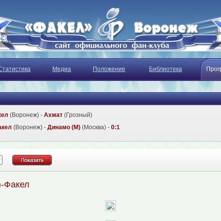
Статистика
Медиа
Положение
Библиотека
Прог
кел
(Воронеж) -
Ахмат
(Грозный)
акел
(Воронеж) -
Динамо (М)
(Москва) -
0:1
)-Факел