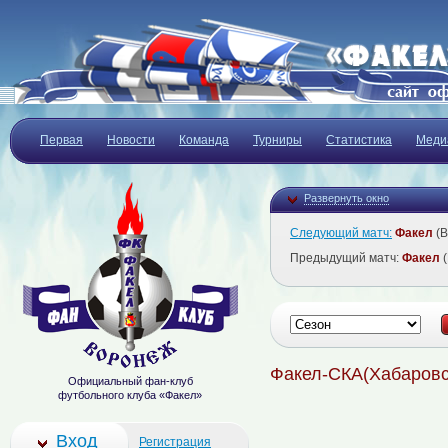
Первая
Новости
Команда
Турниры
Статистика
Меди
Развернуть окно
Следующий матч:
Факел
(В
Предыдущий матч:
Факел
(
Факел-СКА(Хабаровс
Официальный фан-клуб
футбольного клуба «Факел»
Вход
Регистрация