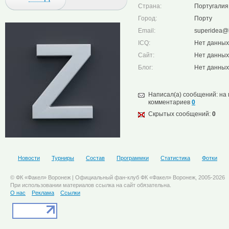
Страна:
Португалия
Город:
Порту
Email:
superidea@li
ICQ:
Нет данных
Cайт:
Нет данных
Блог:
Нет данных
Написал(а) сообщений: на
комментариев
0
Скрытых сообщений:
0
Новости
Турниры
Состав
Программки
Статистика
Фотки
© ФК «Факел» Воронеж | Официальный фан-клуб ФК «Факел» Воронеж, 2005-2026
При использовании материалов ссылка на сайт обязательна.
О нас
Реклама
Ссылки