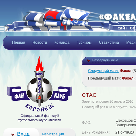
Первая
Новости
Команда
Турниры
Статистика
Меди
Развернуть окно
Следующий матч:
Факел
(В
Предыдущий матч:
Факел
(
CTAC
Зарегистрирован 20 апреля 2010
Последний раз был 8 августа 2026,
Официальный фан-клуб
футбольного клуба «Факел»
Шеховцов С
ФИО:
Валерьевич
День Рождения:
21 октября
Вход
Регистрация