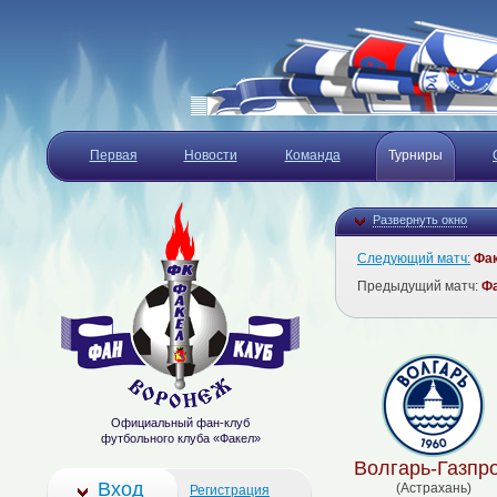
Первая
Новости
Команда
Турниры
Развернуть окно
Следующий матч:
Фа
Предыдущий матч:
Ф
Официальный фан-клуб
футбольного клуба «Факел»
Волгарь-Газпр
Вход
(Астрахань)
Регистрация