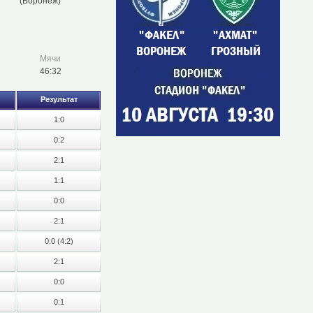
(Воронеж)
Мячи
46:32
Результат
1:0
0:2
2:1
1:1
0:0
2:1
0:0 (4:2)
2:1
0:0
0:1