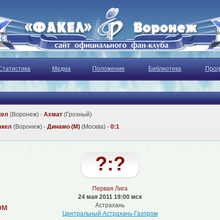
Статистика
Медиа
Положение
Библиотека
Прог
кел
(Воронеж) -
Ахмат
(Грозный)
акел
(Воронеж) -
Динамо (М)
(Москва) -
0:1
?:?
Первая Лига
24 мая 2011 19:00 мск
Астрахань
ом
Центральный Астрахань-Газпром