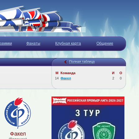
раммки
Фанаты
Клубная карта
Общение
Полная таблица
М
Команда
И
О
14
Факел
2
0
Факел