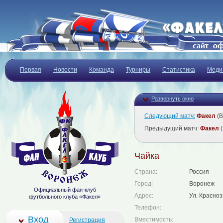
Первая
Новости
Команда
Турниры
Статистика
Меди
Развернуть окно
Следующий матч:
Факел
(В
Предыдущий матч:
Факел
(
Чайка
Страна:
Россия
Город:
Воронеж
Официальный фан-клуб
Адрес:
Ул. Красно
футбольного клуба «Факел»
Телефон:
Вход
Вместимость:
Регистрация