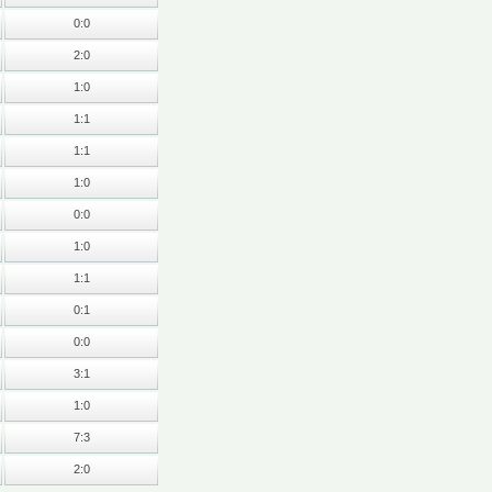
0:0
2:0
1:0
1:1
1:1
1:0
0:0
1:0
1:1
0:1
0:0
3:1
1:0
7:3
2:0