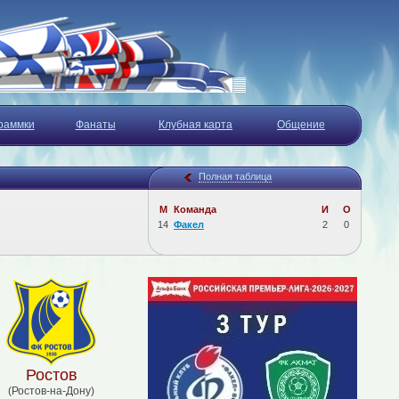
раммки
Фанаты
Клубная карта
Общение
Полная таблица
М
Команда
И
О
14
Факел
2
0
Ростов
(Ростов-на-Дону)