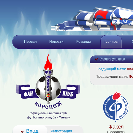
Первая
Новости
Команда
Турниры
Развернуть окно
Следующий матч:
Фа
Предыдущий матч:
Ф
Официальный фан-клуб
футбольного клуба «Факел»
Факел
Вход
Регистрация
(Воронеж)