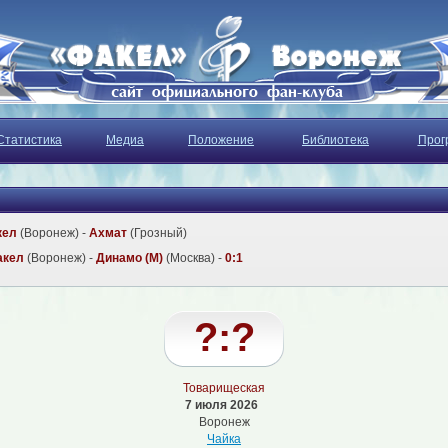
Статистика
Медиа
Положение
Библиотека
Прог
кел
(Воронеж) -
Ахмат
(Грозный)
акел
(Воронеж) -
Динамо (М)
(Москва) -
0:1
?:?
Товарищеская
7 июля 2026
Воронеж
Чайка