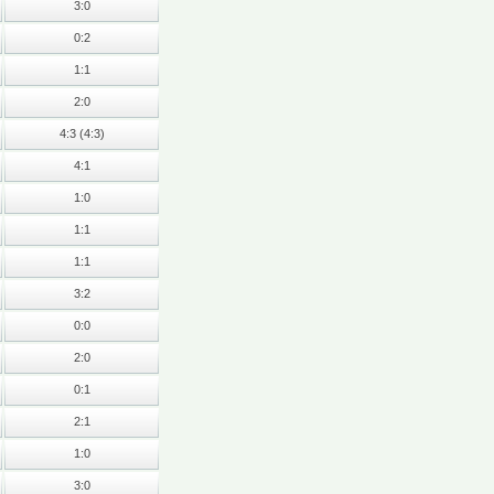
3:0
0:2
1:1
2:0
4:3 (4:3)
4:1
1:0
1:1
1:1
3:2
0:0
2:0
0:1
2:1
1:0
3:0