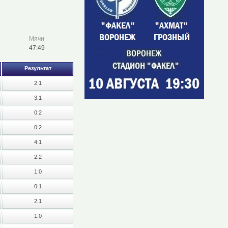
Мячи
47:49
Результат
2:1
3:1
0:2
0:2
4:1
2:2
1:0
0:1
2:1
1:0