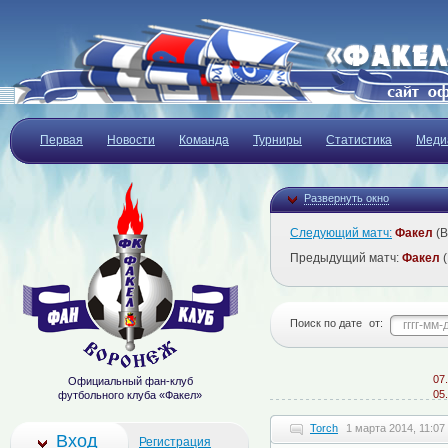
Первая
Новости
Команда
Турниры
Статистика
Меди
Развернуть окно
Следующий матч:
Факел
(В
Предыдущий матч:
Факел
(
Поиск по дате
от:
07.08
Официальный фан-клуб
05.08
футбольного клуба «Факел»
Torch
1 марта 2014, 11:07
Вход
Регистрация