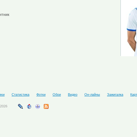
итник
мки
Статистика
Фотки
Обои
Видео
Он-лайны
Зажигалка
Кар
-2026