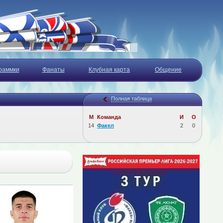
раммки
Фанаты
Клубная карта
Общение
Полная таблица
М
Команда
И
О
14
Факел
2
0