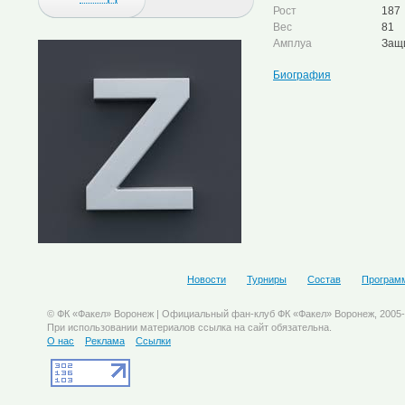
Рост
187
Вес
81
Амплуа
Защ
Биография
Новости
Турниры
Состав
Програм
© ФК «Факел» Воронеж | Официальный фан-клуб ФК «Факел» Воронеж, 2005
При использовании материалов ссылка на сайт обязательна.
О нас
Реклама
Ссылки