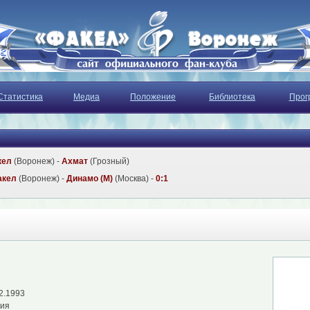
Статистика
Медиа
Положение
Библиотека
Прог
кел
(Воронеж) -
Ахмат
(Грозный)
акел
(Воронеж) -
Динамо (М)
(Москва) -
0:1
2.1993
сия