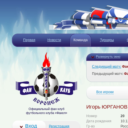
Первая
Новости
Команда
Турниры
Развернуть окно
Следующий матч:
Фа
Предыдущий матч:
Ф
Все игроки
Игорь ЮРГАНОВ
Официальный фан-клуб
футбольного клуба «Факел»
Номер
20
Дата рождения
10.1
Вход
Регистрация
Гр-во
Рос