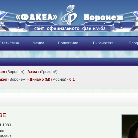
Статистика
Медиа
Положение
Библиотека
Прог
кел
(Воронеж) -
Ахмат
(Грозный)
акел
(Воронеж) -
Динамо (М)
(Москва) -
0:1
ЗЕ
1.1983
сия
зидент