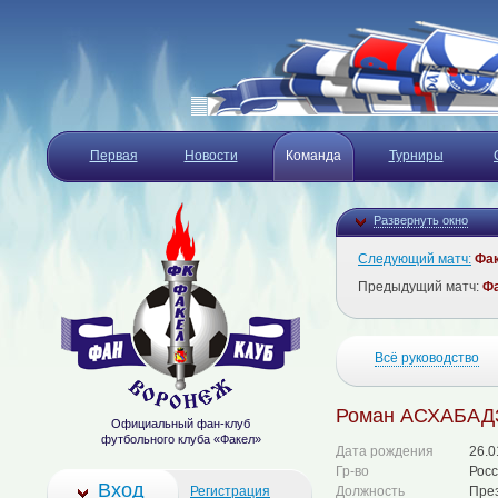
Первая
Новости
Команда
Турниры
Развернуть окно
Следующий матч:
Фа
Предыдущий матч:
Ф
Всё руководство
Роман АСХАБАД
Официальный фан-клуб
футбольного клуба «Факел»
Дата рождения
26.0
Гр-во
Рос
Вход
Регистрация
Должность
Пре