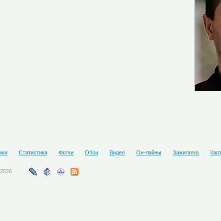
мки
Статистика
Фотки
Обои
Видео
Он-лайны
Зажигалка
Кар
-2026