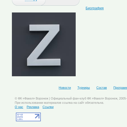
Биография
Новости
Турниры
Состав
Програм
© ФК «Факел» Воронеж | Официальный фан-клуб ФК «Факел» Воронеж, 2005
При использовании материалов ссылка на сайт обязательна.
О нас
Реклама
Ссылки