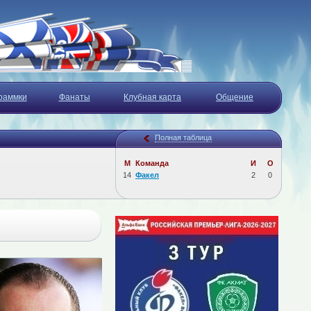
раммки
Фанаты
Клубная карта
Общение
Полная таблица
М
Команда
И
О
14
Факел
2
0