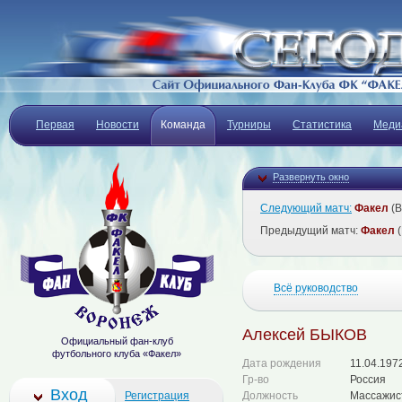
Первая
Новости
Команда
Турниры
Статистика
Меди
Развернуть окно
Следующий матч:
Факел
(В
Предыдущий матч:
Факел
(
Всё руководство
Алексей БЫКОВ
Официальный фан-клуб
футбольного клуба «Факел»
Дата рождения
11.04.197
Гр-во
Россия
Вход
Регистрация
Должность
Массажис