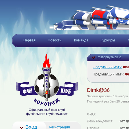
Первая
Новости
Команда
Турниры
Развернуть окно
Следующий матч:
Фа
Предыдущий матч:
Ф
Dimk@36
Зарегистрирован 19 ноября
Последний раз был 20 сентя
Официальный фан-клуб
футбольного клуба «Факел»
ФИО:
День Рождения:
Нет д
Вход
Регистрация
Страна:
Нет д