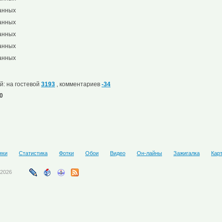
анных
анных
анных
анных
анных
й: на гостевой
3193
, комментариев
-34
0
мки
Статистика
Фотки
Обои
Видео
Он-лайны
Зажигалка
Кар
-2026