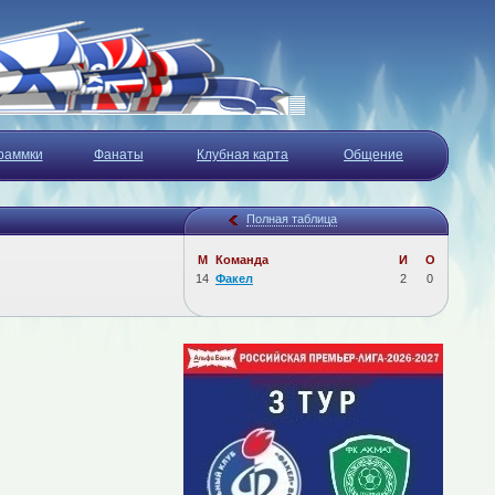
раммки
Фанаты
Клубная карта
Общение
Полная таблица
М
Команда
И
О
14
Факел
2
0