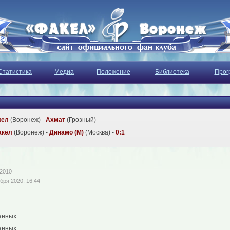
Статистика
Медиа
Положение
Библиотека
Прог
кел
(Воронеж) -
Ахмат
(Грозный)
акел
(Воронеж) -
Динамо (М)
(Москва) -
0:1
 2010
бря 2020, 16:44
анных
анных