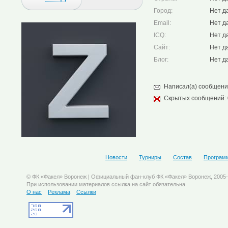
Город:
Нет д
Email:
Нет д
ICQ:
Нет д
Cайт:
Нет д
Блог:
Нет д
Написал(а) сообщени
Скрытых сообщений:
Новости
Турниры
Состав
Програм
© ФК «Факел» Воронеж | Официальный фан-клуб ФК «Факел» Воронеж, 2005
При использовании материалов ссылка на сайт обязательна.
О нас
Реклама
Ссылки