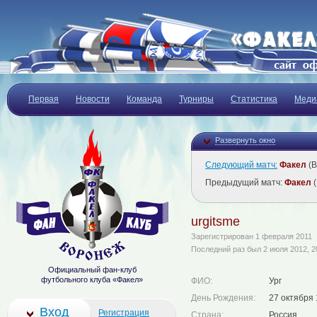
Первая
Новости
Команда
Турниры
Статистика
Меди
Развернуть окно
Следующий матч:
Факел
(В
Предыдущий матч:
Факел
(
urgitsme
Зарегистрирован 1 февраля 2011
Последний раз был 2 июля 2012, 2
Официальный фан-клуб
футбольного клуба «Факел»
ФИО:
Ург
День Рождения:
27 октября
Вход
Регистрация
Страна:
Россия