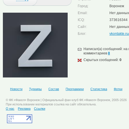
Город:
Воронеж
Email:
Нет данных
ICQ:
373616344
Cайт:
Нет данных
Блог:
vkontakte.ru
Написал(а) сообщений: на
комментариев
8
Скрытых сообщений:
0
Новости
Турниры
Состав
Программки
Статистика
Фотки
© ФК «Факел» Воронеж | Официальный фан-клуб ФК «Факел» Воронеж, 2005-2026
При использовании материалов ссылка на сайт обязательна.
О нас
Реклама
Ссылки