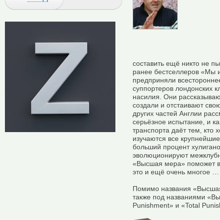
составить ещё никто не п
ранее бестселлеров «Мы и
предприняли всестороннее
суппортеров лондонских к
насилия. Они рассказывают
создали и отстаивают сво
других частей Англии рас
серьёзное испытание, и к
транспорта даёт тем, кто 
изучаются все крупнейшие
больший процент хулигано
эволюционируют межклубн
«Высшая мера» поможет ва
это и ещё очень многое …
Помимо названия «Высшая 
также под названиями «Вы
Punishment» и «Total Puni