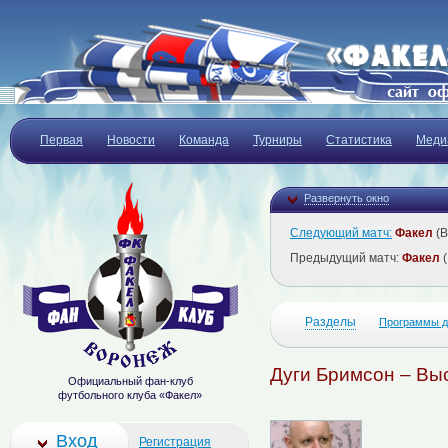
Первая
Новости
Команда
Турниры
Статистика
Меди
Развернуть окно
Следующий матч:
Факел
(В
Предыдущий матч:
Факел
(
Разделы
Программы д
Дуги Бримсон – Вы
Официальный фан-клуб
футбольного клуба «Факел»
Вход
Регистрация