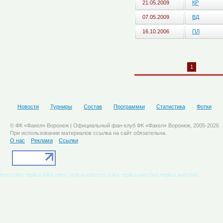
21.05.2009
КР
07.05.2009
ВД
16.10.2006
ПЛ
1
Новости
Турниры
Состав
Программки
Статистика
Фотки
© ФК «Факел» Воронеж | Официальный фан-клуб ФК «Факел» Воронеж, 2005-2026
При использовании материалов ссылка на сайт обязательна.
О нас
Реклама
Ссылки
best rolex replica
fake rolex
replica watches
rolex replica watches
replica watches