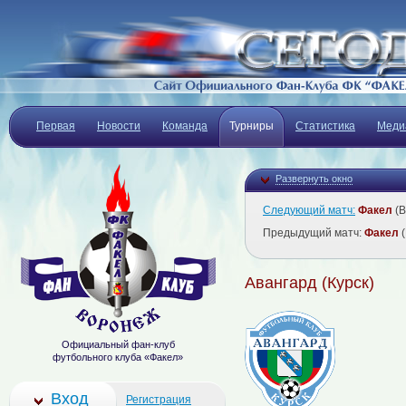
Первая
Новости
Команда
Турниры
Статистика
Меди
Развернуть окно
Следующий матч:
Факел
(В
Предыдущий матч:
Факел
(
Авангард (Курск)
Официальный фан-клуб
футбольного клуба «Факел»
Вход
Регистрация