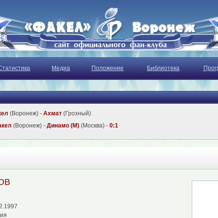
Статистика
Медиа
Положение
Библиотека
Прог
кел
(Воронеж) -
Ахмат
(Грозный)
акел
(Воронеж) -
Динамо (М)
(Москва) -
0:1
ОВ
2.1997
сия