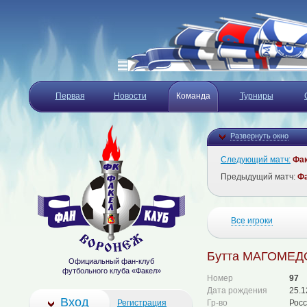
Первая
Новости
Команда
Турниры
Развернуть окно
Следующий матч:
Фа
Предыдущий матч:
Ф
Все игроки
Бутта МАГОМЕД
Официальный фан-клуб
футбольного клуба «Факел»
Номер
97
Дата рождения
25.1
Вход
Регистрация
Гр-во
Рос