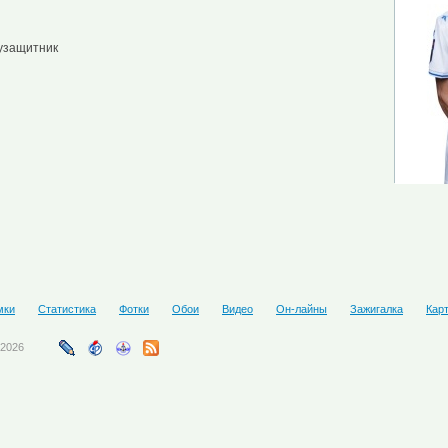
узащитник
мки
Статистика
Фотки
Обои
Видео
Он-лайны
Зажигалка
Кар
-2026