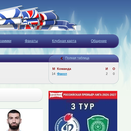
раммки
Фанаты
Клубная карта
Общение
Полная таблица
М
Команда
И
О
14
Факел
2
0