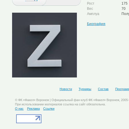
Рост
175
Вес
70
Амплуа
Пол
Биография
Новости
Турниры
Состав
Програм
© ФК «Факел» Воронеж | Официальный фан-клуб ФК «Факел» Воронеж, 2005
При использовании материалов ссылка на сайт обязательна.
О нас
Реклама
Ссылки