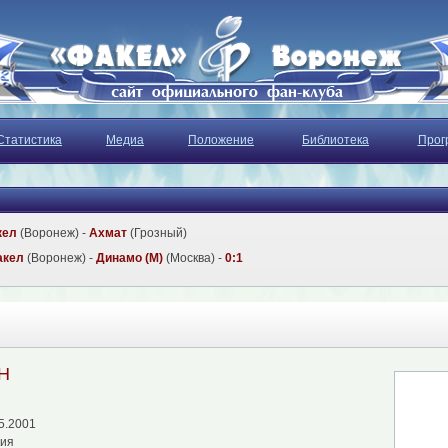
Статистика
Медиа
Положение
Библиотека
Прог
кел
(Воронеж) -
Ахмат
(Грозный)
акел
(Воронеж) -
Динамо (М)
(Москва) -
0:1
Н
5.2001
сия