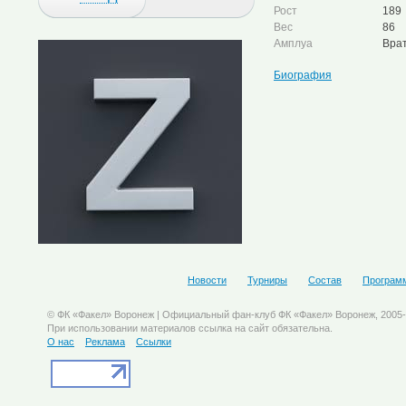
Рост
189
Вес
86
Амплуа
Вра
Биография
Новости
Турниры
Состав
Програм
© ФК «Факел» Воронеж | Официальный фан-клуб ФК «Факел» Воронеж, 2005
При использовании материалов ссылка на сайт обязательна.
О нас
Реклама
Ссылки