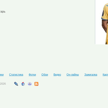
тарь
мки
Статистика
Фотки
Обои
Видео
Он-лайны
Зажигалка
Кар
-2026