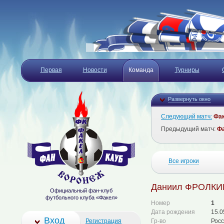
Первая
Новости
Команда
Турниры
Развернуть окно
Следующий матч:
Фа
Предыдущий матч:
Ф
Все игроки
Даниил ФРОЛКИ
Официальный фан-клуб
футбольного клуба «Факел»
Номер
1
Дата рождения
15.0
Вход
Регистрация
Гр-во
Рос