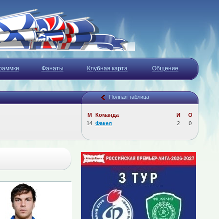
раммки
Фанаты
Клубная карта
Общение
Полная таблица
М
Команда
И
О
14
Факел
2
0