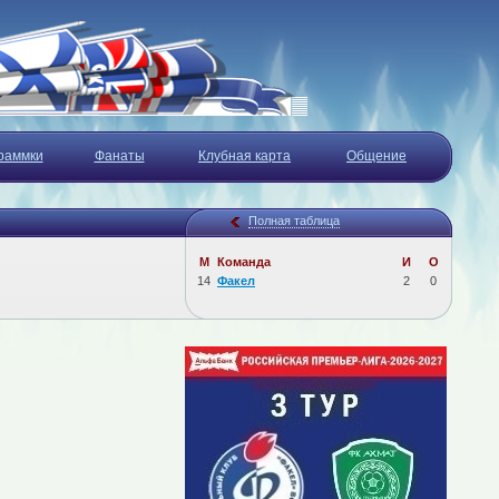
раммки
Фанаты
Клубная карта
Общение
Полная таблица
М
Команда
И
О
14
Факел
2
0