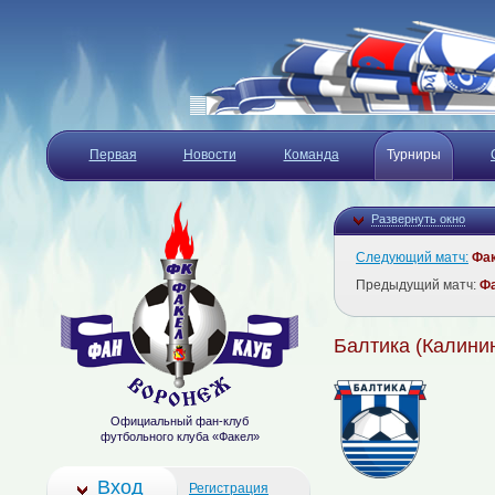
Первая
Новости
Команда
Турниры
Развернуть окно
Следующий матч:
Фа
Предыдущий матч:
Ф
Балтика (Калини
Официальный фан-клуб
футбольного клуба «Факел»
Вход
Регистрация