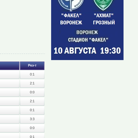
Рез-т
0:1
2:1
0:0
2:1
0:1
3:3
0:0
0:1