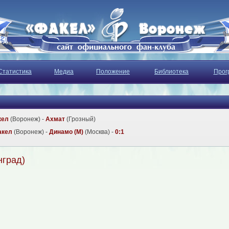
Статистика
Медиа
Положение
Библиотека
Прог
кел
(Воронеж) -
Ахмат
(Грозный)
акел
(Воронеж) -
Динамо (М)
(Москва) -
0:1
нград)