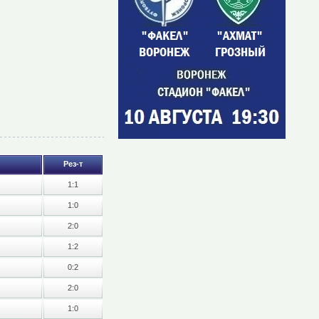
Рез-т
1:1
1:0
2:0
1:2
0:2
2:0
1:0