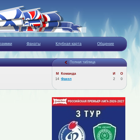
раммки
Фанаты
Клубная карта
Общение
Полная таблица
М
Команда
И
О
14
Факел
2
0