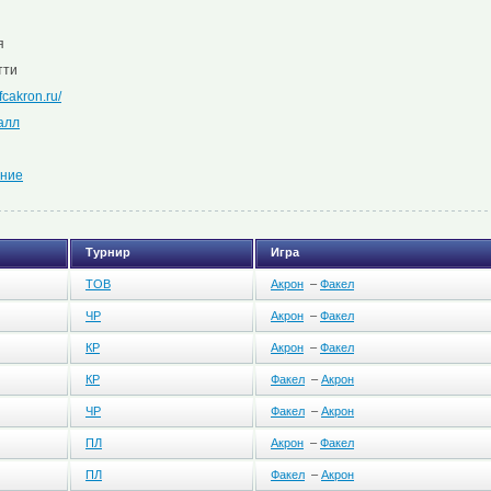
я
тти
/fcakron.ru/
алл
ние
Турнир
Игра
ТОВ
Акрон
–
Факел
ЧР
Акрон
–
Факел
КР
Акрон
–
Факел
КР
Факел
–
Акрон
ЧР
Факел
–
Акрон
ПЛ
Акрон
–
Факел
ПЛ
Факел
–
Акрон