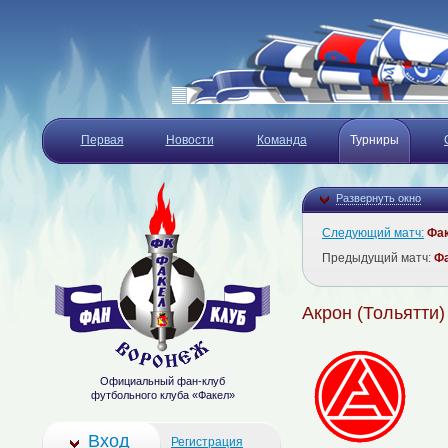
Первая
Новости
Команда
Турниры
Развернуть окно
Следующий матч:
Фа
Предыдущий матч:
Ф
Акрон (Тольятти)
Официальный фан-клуб
футбольного клуба «Факел»
Вход
Регистрация