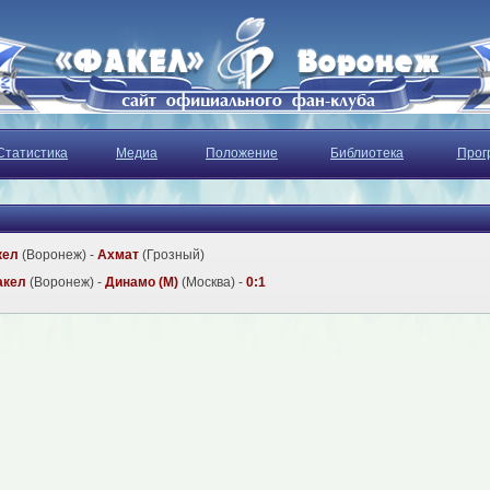
Статистика
Медиа
Положение
Библиотека
Прог
кел
(Воронеж) -
Ахмат
(Грозный)
акел
(Воронеж) -
Динамо (М)
(Москва) -
0:1