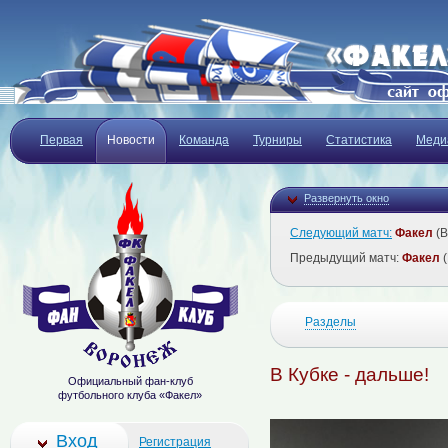
Первая
Новости
Команда
Турниры
Статистика
Меди
Развернуть окно
Следующий матч:
Факел
(В
Предыдущий матч:
Факел
(
Разделы
В Кубке - дальше!
Официальный фан-клуб
футбольного клуба «Факел»
Вход
Регистрация