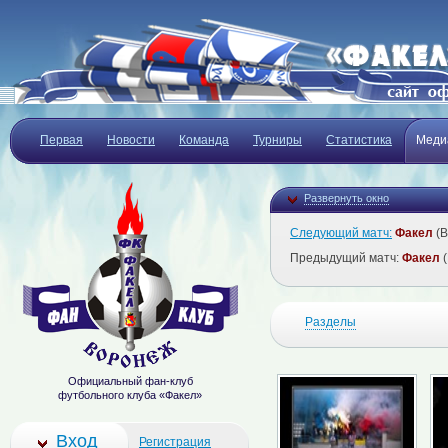
Первая
Новости
Команда
Турниры
Статистика
Меди
Развернуть окно
Следующий матч:
Факел
(В
Предыдущий матч:
Факел
(
Разделы
Официальный фан-клуб
футбольного клуба «Факел»
Вход
Регистрация