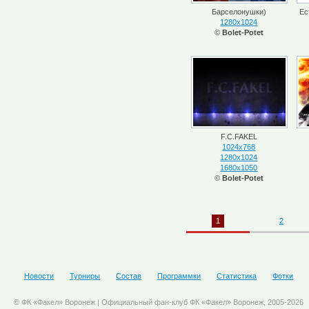
Барселонушки)
Ес
1280x1024
©
Bolet-Potet
F.C.FAKEL
1024x768
1280x1024
1680x1050
©
Bolet-Potet
1
2
Новости
Турниры
Состав
Программки
Статистика
Фотки
© ФК «Факел» Воронеж | Официальный фан-клуб ФК «Факел» Воронеж, 2005-2026