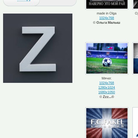
made in Olga
О
1024x768
©
Ольга Малыш
Мячег.
1024x768
1280x1024
1680x1050
©
Zzz...©