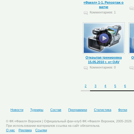
«Факел» 1-1. Репортаж о
матче
Комментариев: 1
Открытая тренировка
О
15.05.2010 г. от OAV
Комментариев: 0
2
3
4
5
6
Новости
Турниры
Состав
Программки
Статистика
Фотки
© ФК «Факел» Воронеж | Официальный фан-клуб ФК «Факел» Воронеж, 2005-2026
При использовании материалов ссылка на сайт обязательна.
О нас
Реклама
Ссылки