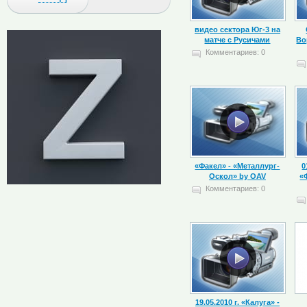
видео сектора Юг-3 на
матче с Русичами
Во
Комментариев: 0
«Факел» - «Металлург-
0
Оскол» by OAV
«
Комментариев: 0
19.05.2010 г. «Калуга» -