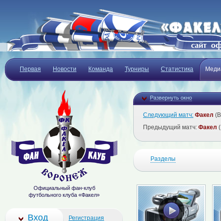
Первая
Новости
Команда
Турниры
Статистика
Меди
Развернуть окно
Следующий матч:
Факел
(В
Предыдущий матч:
Факел
(
Разделы
Официальный фан-клуб
футбольного клуба «Факел»
Вход
Регистрация