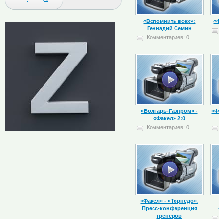
«Вспомнить всех»:
«
Геннадий Семин
Комментариев: 0
«Волгарь-Газпром» -
«Ф
«Факел» 2:0
Комментариев: 0
«Факел» - «Торпедо».
Пресс-конференция
тренеров