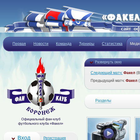
Первая
Новости
Команда
Турниры
Статистика
Меди
Развернуть окно
Следующий матч:
Факел
(В
Предыдущий матч:
Факел
(
Разделы
Официальный фан-клуб
футбольного клуба «Факел»
Вход
Регистрация