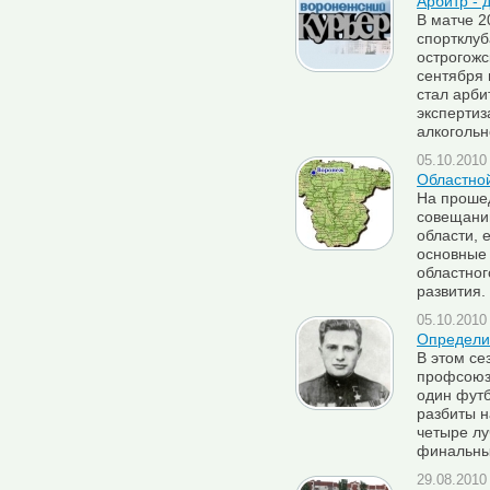
Арбитр - 
В матче 2
спортклуб
острогожс
сентября
стал арби
экспертиз
алкогольн
05.10.2010 
Областно
На проше
совещани
области, 
основные
областног
развития.
05.10.2010 
Определи
В этом се
профсоюз
один фут
разбиты н
четыре лу
финальны
29.08.2010 