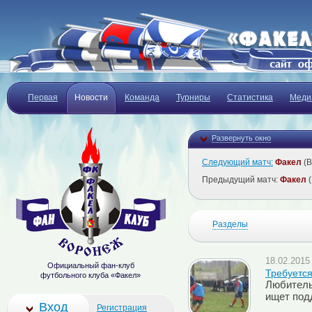
Первая
Новости
Команда
Турниры
Статистика
Меди
Развернуть окно
Следующий матч:
Факел
(В
Предыдущий матч:
Факел
(
Разделы
18.02.2015 
Официальный фан-клуб
Требуетс
футбольного клуба «Факел»
Любитель
ищет подд
Вход
Регистрация