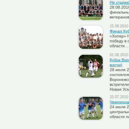
Не старе
28.08.201
финальны
ветеранов.
15.08.2010 
Финал Ку
«Хопер» Н
победу в
области…
01.08.2010 
Кубок Вор
матчи)
28 июля 2
состоялся
Воронежск
встретил
Новая Ус
25.07.2010 
Чемпиона
24 июля 2
централь
области п