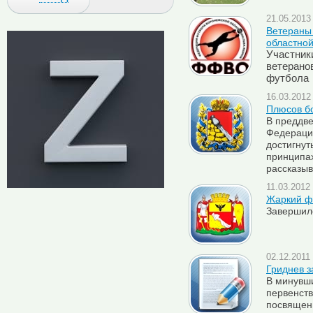
21.05.2013 
Ветераны 
областно
Участник
ветерано
футбола
16.03.2012 
Плюсов б
В преддв
Федераци
достигнут
принципах
рассказыв
11.03.2012 
Жаркий ф
Завершил
02.12.2011 
Гриднев з
В минувш
первенств
посвященн