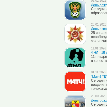
08.02.2026 
День рож
Сегодня, 
образова
25.01.2026 
День осв
25 январ
освобожд
захватчи
11.01.2026 
ФНЛ - 15 
11 январ
в качеств
01.11.2025 
"Матч! ТВ"
Сегодня 
вещания 
телекана
20.09.2025 
День рож
Сегодня 