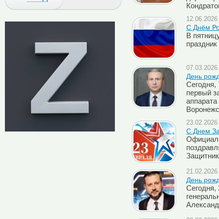
Кондрат
12.06.2026 
C Днём Ро
В пятницу
праздник 
07.03.2026 
День рож
Сегодня,
первый з
аппарата
Воронежс
23.02.2026 
C Днем За
Официаль
поздравл
Защитник
21.02.2026 
День рож
Сегодня,
генераль
Александ