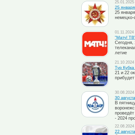
25.01.2025 
25 январ
25 январ
немецко-
01.11.2024 
"Матч! ТВ"
Сегодня,
телеканал
летие
21.10.2024 
Тур Кубка
21 и 22 о
прибудет
30.08.2024 
30 август
В пятниц
воронежск
проведёт
- 2024 п
22.08.2024 
22 август