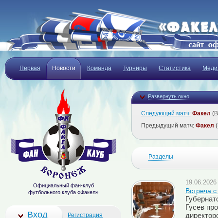
Первая
Новости
Команда
Турниры
Статистика
Меди
Развернуть окно
Следующий матч:
Факел
(В
Предыдущий матч:
Факел
(
Разделы
19.06.2026 
Официальный фан-клуб
Встреча с
футбольного клуба «Факел»
Губернат
Гусев пр
Вход
Регистрация
директор