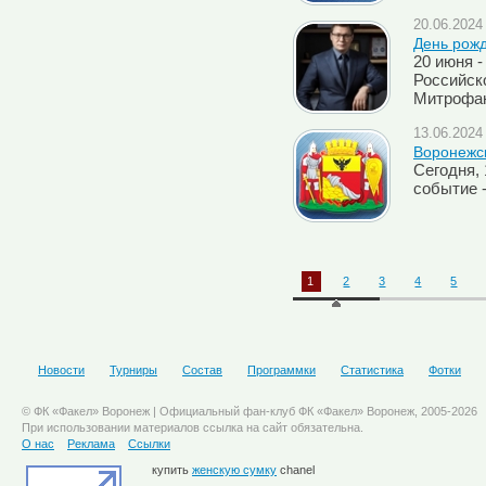
20.06.2024 
День рож
20 июня -
Российск
Митрофа
13.06.2024 
Воронежск
Cегодня,
событие 
1
2
3
4
5
Новости
Турниры
Состав
Программки
Статистика
Фотки
© ФК «Факел» Воронеж | Официальный фан-клуб ФК «Факел» Воронеж, 2005-2026
При использовании материалов ссылка на сайт обязательна.
О нас
Реклама
Ссылки
купить
женскую сумку
chanel