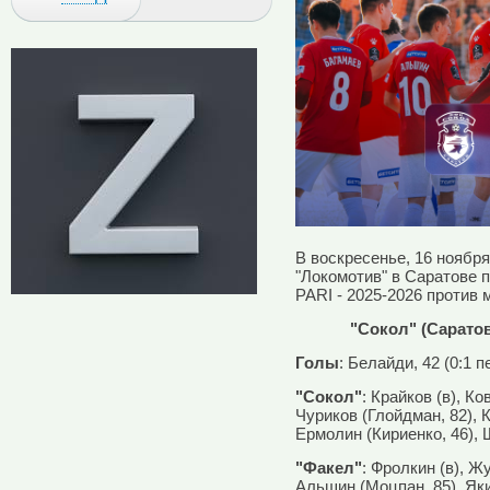
В воскресенье, 16 ноября
"Локомотив" в Саратове п
PARI - 2025-2026 против 
"Сокол" (Саратов
Голы
: Белайди, 42 (0:1 пе
"Сокол"
: Крайков (в), К
Чуриков (Глойдман, 82), 
Ермолин (Кириенко, 46), 
"Факел"
: Фролкин (в), Ж
Альшин (Моцпан, 85), Яки