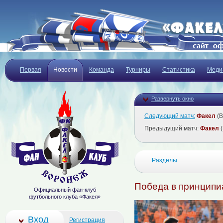
Первая
Новости
Команда
Турниры
Статистика
Меди
Развернуть окно
Следующий матч:
Факел
(В
Предыдущий матч:
Факел
(
Разделы
Победа в принципи
Официальный фан-клуб
футбольного клуба «Факел»
Вход
Регистрация