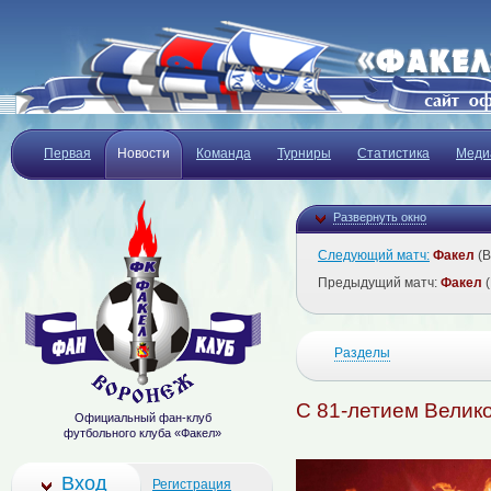
Первая
Новости
Команда
Турниры
Статистика
Меди
Развернуть окно
Следующий матч:
Факел
(В
Предыдущий матч:
Факел
(
Разделы
С 81-летием Велик
Официальный фан-клуб
футбольного клуба «Факел»
Вход
Регистрация