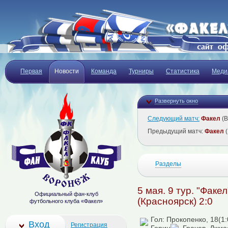
Первая
Новости
Команда
Турниры
Статистика
Меди
Развернуть окно
Следующий матч:
Факел
(В
Предыдущий матч:
Факел
(
Разделы
5 мая. 9 тур. "Факе
Официальный фан-клуб
(Красноярск) 2:0
футбольного клуба «Факел»
Гол: Прокопенко, 18(1:
Вход
Регистрация