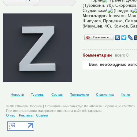
Горин
, Грачев, Джио
(Тузовский, 78), Окорочков
Студзинский
(Гриднев
Металлург:
Чепчугов, Машу
Шипунов, Проценко, Семак
(Макушев, 46), Комков, Ба
Поделиться…
Комментарии
всего 0
Вам, необходимо авт
Новости
Турниры
Состав
Программки
Статистика
Фотки
© ФК «Факел» Воронеж | Официальный фан-клуб ФК «Факел» Воронеж, 2005-2026
При использовании материалов ссылка на сайт обязательна.
О нас
Реклама
Ссылки