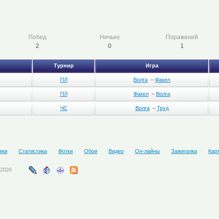
Побед
Ничьих
Поражений
2
0
1
Турнир
Игра
ПЛ
Волга
–
Факел
ПЛ
Факел
–
Волга
ЧС
Волга
–
Труд
мки
Статистика
Фотки
Обои
Видео
Он-лайны
Зажигалка
Кар
-2026