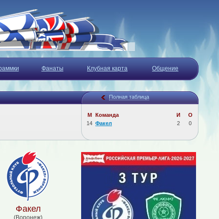
раммки
Фанаты
Клубная карта
Общение
Полная таблица
М
Команда
И
О
14
Факел
2
0
Факел
(Воронеж)