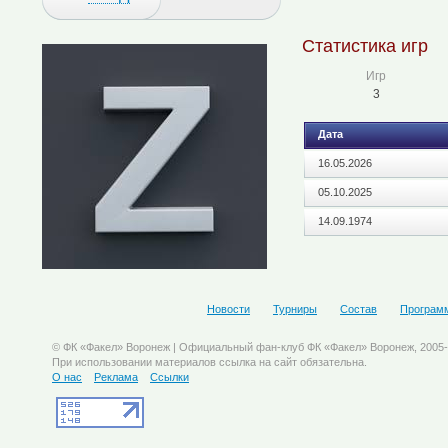
Статистика игр
Игр
3
Дата
16.05.2026
05.10.2025
14.09.1974
Новости
Турниры
Состав
Програм
© ФК «Факел» Воронеж | Официальный фан-клуб ФК «Факел» Воронеж, 2005
При использовании материалов ссылка на сайт обязательна.
О нас
Реклама
Ссылки