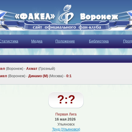
Статистика
Медиа
Положение
Библиотека
Прог
кел
(Воронеж) -
Ахмат
(Грозный)
акел
(Воронеж) -
Динамо (М)
(Москва) -
0:1
?:?
Первая Лига
16 мая 2026
Ульяновск
Труд (Ульяновск)