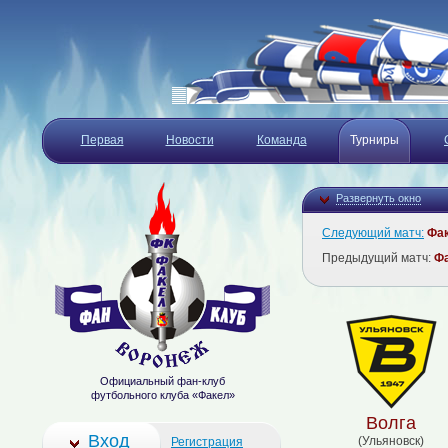
Первая
Новости
Команда
Турниры
Развернуть окно
Следующий матч:
Фа
Предыдущий матч:
Ф
Официальный фан-клуб
футбольного клуба «Факел»
Волга
Вход
(Ульяновск)
Регистрация