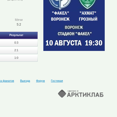
Мячи
5:2
Результат
0:3
2:1
1:0
та фанатов
Выезда
Форум
Гостевая