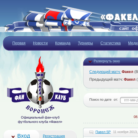
Первая
Новости
Команда
Турниры
Статистика
Меди
Развернуть окно
Следующий матч:
Факел
(В
Предыдущий матч:
Факел
(
Поиск по дате
от:
08.08
Официальный фан-клуб
футбольного клуба «Факел»
Павел SP
11 ноября 2013,
Вход
Регистрация