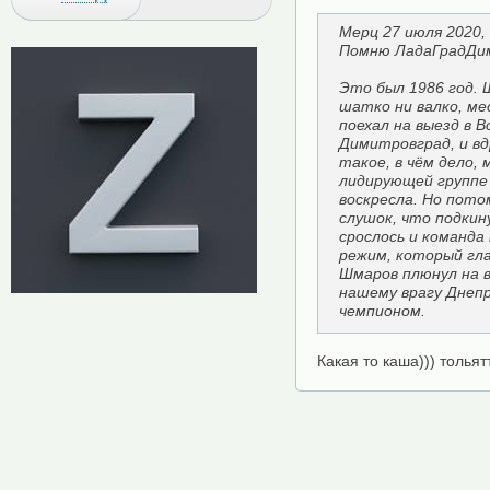
Мерц 27 июля 2020,
Помню ЛадаГрадДим
Это был 1986 год. 
шатко ни валко, ме
поехал на выезд в 
Димитровград, и вдр
такое, в чём дело, 
лидирующей группе 
воскресла. Но пото
слушок, что подкин
срослось и команда
режим, который гла
Шмаров плюнул на в
нашему врагу Днепр
чемпионом.
Какая то каша))) толья