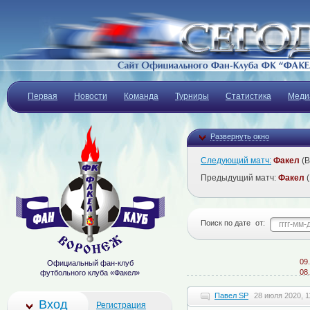
Первая
Новости
Команда
Турниры
Статистика
Меди
Развернуть окно
Следующий матч:
Факел
(В
Предыдущий матч:
Факел
(
Поиск по дате
от:
09.08
Официальный фан-клуб
08.08
футбольного клуба «Факел»
Павел SP
28 июля 2020, 1
Вход
Регистрация