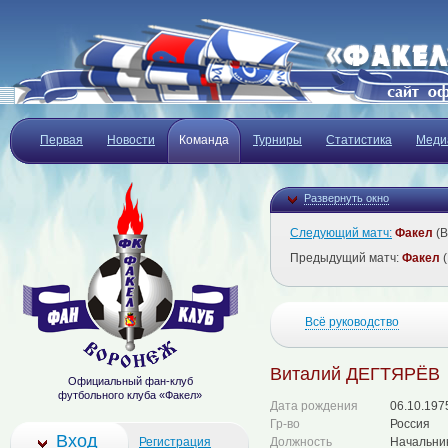
Первая
Новости
Команда
Турниры
Статистика
Меди
Развернуть окно
Следующий матч:
Факел
(В
Предыдущий матч:
Факел
(
Всё руководство
Виталий ДЕГТЯРЁВ
Официальный фан-клуб
футбольного клуба «Факел»
Дата рождения
06.10.197
Гр-во
Россия
Вход
Регистрация
Должность
Начальни